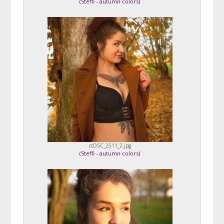
(
Steffi - autumn colors
)
ccDSC_2511_2.jpg
(
Steffi - autumn colors
)