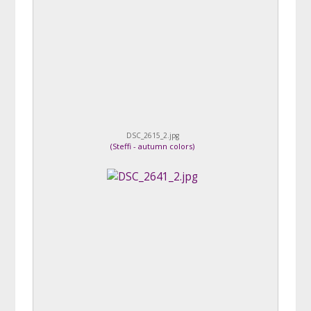
DSC_2615_2.jpg
(
Steffi - autumn colors
)