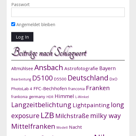
Passwort
Angemeldet bleiben
Beiträge nach Schlagwort
Ansbach
Bayern
Astrofotografie
Altmühlsee
D5100
Deutschland
D5500
DxO
Bearbeitung
Franken
FFC-Bechhofen
PhotoLab 4
franconia
Himmel
germany
frankonia
HDR
L-Winkel
Langzeitbelichtung
long
Lightpainting
LZB
exposure
milky way
Milchstraße
Mittelfranken
Nacht
Modell