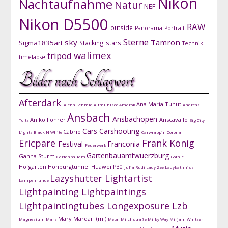
Nikon
Nachtaufnahme
Natur
NEF
Nikon D5500
RAW
outside
Panorama
Portrait
Sterne
sky
Tamron
Sigma1835art
Stacking
stars
Technik
walimex
tripod
timelapse
Bilder nach Schlagwort
Afterdark
Ana Maria Tuhut
Alena Schmid
Altmühlsee
Amarok
Andreas
Ansbach
Ansbachopen
Aniko Fohrer
Anscavallo
Toltz
Big City
Cars
Carshooting
Cabrio
Lights
Black N White
Carwrappin
Corona
Ericpare
Frank König
Festival
Franconia
Feuerwerk
Gartenbauamtwuerzburg
Ganna Sturm
Gartenbauam
Gothic
Hofgarten
Hohburgtunnel
Huawei P30
Julia Rudi
Lady Zee
Ladykathniss
Lazyshutter
Lightartist
Lampenrunde
Lightpainting
Lightpaintings
Lightpaintingtubes
Longexposure
Lzb
Mary Mardari (mj)
Magnesium
Mars
Metal
Milchstraße
Milky Way
Mirjam Wintzer