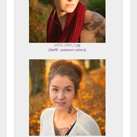
ccDSC_2563_2.jpg
(
Steffi - autumn colors
)