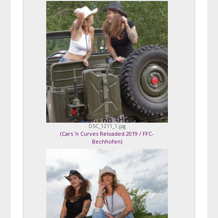
Steffi Paulus
DSC_1211_1.jpg
(
Cars 'n Curves Reloaded 2019 / FFC-
Bechhofen
)
Aniko & Steffi