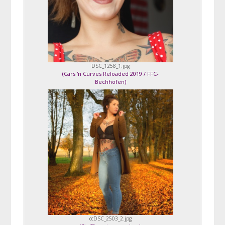
DSC_1258_1.jpg
(
Cars 'n Curves Reloaded 2019 / FFC-
Bechhofen
)
ccDSC_2503_2.jpg