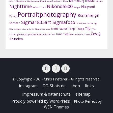
Music
Moritzburg
Missi Mendez
Mitttelfranken
Mond
Mondfinsternis
Moon
Nature
Nighttime
Nikond5500
Platypod
Nikon D5500
People
Portraitphotography
Romaniangirl
Portrait
Sigma1835art
Sigmafoto
Sachsen
Sintje Künzel
Sintje
Tfp
Steffi Paulus
Tanja Trapp
Künzelwuerzburg
Sonja Stang
Steelwool
Tfp-
Český
Tuner
Vw
shooting
Total Eclipse
Totale Mondfinsternis
Weihnachten
X-mas
Krumlov
facebook
instagram
DG-
© Copyright ~DG~ Chris Finsterer - All rights reserved.
Shots
instagram
DG-Shots.de
shop
links
impressum & datenschutz
sitemap
Proudly powered by WordPress
|
Photo Perfect by
WEN Themes