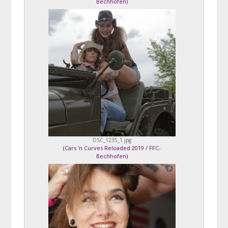
Bechhofen
)
Aniko & Steffi
DSC_1235_1.jpg
(
Cars 'n Curves Reloaded 2019 / FFC-
Bechhofen
)
Aniko & Steffi