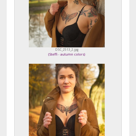
DSC_2513_2.jpg
(
Steffi - autumn colors
)