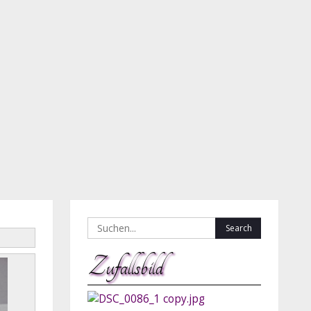
Search
for:
Zufallsbild