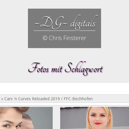
~DG~ digitals
© Chris Finsterer
Fotos mit Schlagwort
»
Cars 'n Curves Reloaded 2019 / FFC-Bechhofen