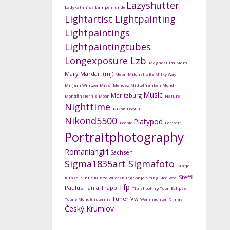
Lazyshutter
Ladykathniss
Lampenrunde
Lightartist
Lightpainting
Lightpaintings
Lightpaintingtubes
Longexposure
Lzb
Magnesium
Mars
Mary Mardari (mj)
Metal
Milchstraße
Milky Way
Mirjam Wintzer
Missi Mendez
Mitttelfranken
Mond
Music
Moritzburg
Mondfinsternis
Moon
Nature
Nighttime
Nikon D5500
Nikond5500
Platypod
People
Portrait
Portraitphotography
Romaniangirl
Sachsen
Sigma1835art
Sigmafoto
Sintje
Steffi
Künzel
Sintje Künzelwuerzburg
Sonja Stang
Steelwool
Tfp
Paulus
Tanja Trapp
Tfp-shooting
Total Eclipse
Tuner
Vw
Totale Mondfinsternis
Weihnachten
X-mas
Český Krumlov