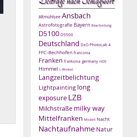
Beiträge nach Schlagwort
Ansbach
Altmühlsee
Bayern
Astrofotografie
Bearbeitung
D5100
D5500
Deutschland
DxO PhotoLab 4
FFC-Bechhofen
franconia
Franken
germany
frankonia
HDR
Himmel
L-Winkel
Langzeitbelichtung
long
Lightpainting
LZB
exposure
milky way
Milchstraße
Mittelfranken
Nacht
Modell
Nachtaufnahme
Natur