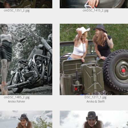
cmDSC_1351_2.jpg
cmDSC_1415_2.jpg
cmDSC_1485_2.jpg
DSC_1211_1.jpg
Aniko Fohrer
Aniko & Steffi