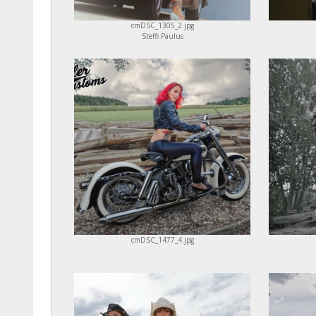
cmDSC_1305_2.jpg
Steffi Paulus
cmDSC_1477_4.jpg