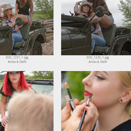
DSC_1231_1.jpg
DSC_1235_1.jpg
Aniko & Steffi
Aniko & Steffi