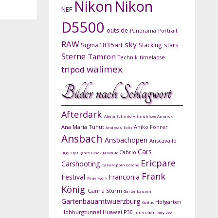
Nikon
Nikon
NEF
D5500
outside
Panorama
Portrait
RAW
sky
Sigma1835art
Stacking
stars
Sterne
Tamron
Technik
timelapse
walimex
tripod
Bilder nach Schlagwort
Afterdark
Alena Schmid
Altmühlsee
Amarok
Ana Maria Tuhut
Aniko Fohrer
Andreas Toltz
Ansbach
Ansbachopen
Anscavallo
Cars
Cabrio
Big City Lights
Black N White
Ericpare
Carshooting
Carwrappin
Corona
Frank
Festival
Franconia
Feuerwerk
König
Ganna Sturm
Gartenbauam
Gartenbauamtwuerzburg
Hofgarten
Gothic
Hohburgtunnel
Huawei P30
Julia Rudi
Lady Zee