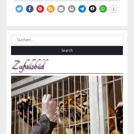
Search
for:
Zufallsbild