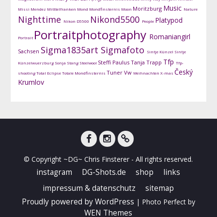
Music
Moritzburg
Missi Mendez
Mitttelfranken
Mond
Mondfinsternis
Moon
Nature
Nighttime
Nikond5500
Platypod
Nikon D5500
People
Portraitphotography
Romaniangirl
Portrait
Sigma1835art
Sigmafoto
Sachsen
Sintje Künzel
Sintje
Tfp
Steffi Paulus
Tanja Trapp
Künzelwuerzburg
Sonja Stang
Steelwool
Tfp-
Český
Tuner
Vw
shooting
Total Eclipse
Totale Mondfinsternis
Weihnachten
X-mas
Krumlov
facebook
instagram
DG-
© Copyright ~DG~ Chris Finsterer - All rights reserved.
Shots
instagram
DG-Shots.de
shop
links
impressum & datenschutz
sitemap
Proudly powered by WordPress
|
Photo Perfect by
WEN Themes