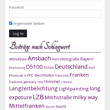
Passwort
Angemeldet bleiben
Beiträge nach Schlagwort
Ansbach
Bayern
Astrofotografie
Altmühlsee
D5100
Deutschland
D5500
DxO
Bearbeitung
Franken
FFC-Bechhofen
PhotoLab 4
franconia
Himmel
germany
frankonia
HDR
L-Winkel
Langzeitbelichtung
long
Lightpainting
LZB
exposure
milky way
Milchstraße
Mittelfranken
Nacht
Modell