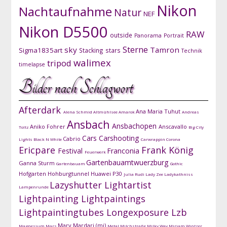
Nikon
Nachtaufnahme
Natur
NEF
Nikon D5500
RAW
outside
Panorama
Portrait
Sterne
sky
Tamron
Sigma1835art
Stacking
stars
Technik
walimex
tripod
timelapse
Bilder nach Schlagwort
Afterdark
Ana Maria Tuhut
Alena Schmid
Altmühlsee
Amarok
Andreas
Ansbach
Ansbachopen
Aniko Fohrer
Anscavallo
Toltz
Big City
Cars
Carshooting
Cabrio
Lights
Black N White
Carwrappin
Corona
Ericpare
Frank König
Festival
Franconia
Feuerwerk
Gartenbauamtwuerzburg
Ganna Sturm
Gartenbauam
Gothic
Hofgarten
Hohburgtunnel
Huawei P30
Julia Rudi
Lady Zee
Ladykathniss
Lazyshutter
Lightartist
Lampenrunde
Lightpainting
Lightpaintings
Lightpaintingtubes
Longexposure
Lzb
Mary Mardari (mj)
Magnesium
Mars
Metal
Milchstraße
Milky Way
Mirjam Wintzer