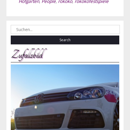
Hofgarten
People
rokoko
rokokofestspiele
,
,
,
Search
for:
Zufallsbild