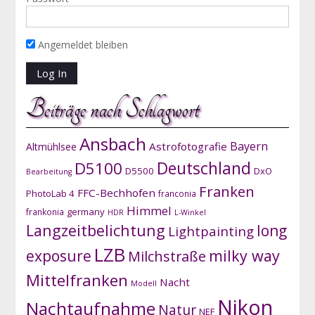
Angemeldet bleiben
Beiträge nach Schlagwort
Ansbach
Bayern
Astrofotografie
Altmühlsee
D5100
Deutschland
D5500
DxO
Bearbeitung
Franken
FFC-Bechhofen
PhotoLab 4
franconia
Himmel
germany
frankonia
HDR
L-Winkel
Langzeitbelichtung
long
Lightpainting
LZB
exposure
milky way
Milchstraße
Mittelfranken
Nacht
Modell
Nikon
Nachtaufnahme
Natur
NEF