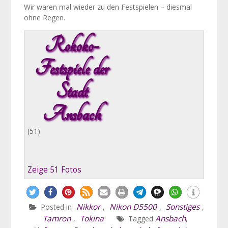
Wir waren mal wieder zu den Festspielen – diesmal
ohne Regen.
Rokoko-
Festspiele der
Stadt
Ansbach
(51)
Zeige 51 Fotos
Nikkor
Nikon D5500
Sonstiges
Posted in
,
,
,
Tamron
Tokina
Ansbach
,
Tagged
,