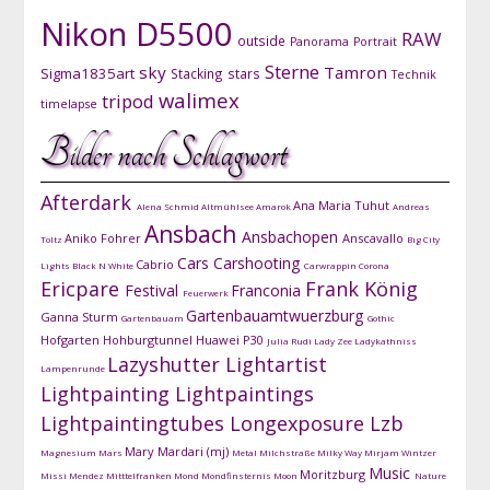
Nikon D5500
RAW
outside
Panorama
Portrait
Sterne
sky
Tamron
Sigma1835art
Stacking
stars
Technik
walimex
tripod
timelapse
Bilder nach Schlagwort
Afterdark
Ana Maria Tuhut
Alena Schmid
Altmühlsee
Amarok
Andreas
Ansbach
Ansbachopen
Aniko Fohrer
Anscavallo
Toltz
Big City
Cars
Carshooting
Cabrio
Lights
Black N White
Carwrappin
Corona
Ericpare
Frank König
Festival
Franconia
Feuerwerk
Gartenbauamtwuerzburg
Ganna Sturm
Gartenbauam
Gothic
Hofgarten
Hohburgtunnel
Huawei P30
Julia Rudi
Lady Zee
Ladykathniss
Lazyshutter
Lightartist
Lampenrunde
Lightpainting
Lightpaintings
Lightpaintingtubes
Longexposure
Lzb
Mary Mardari (mj)
Magnesium
Mars
Metal
Milchstraße
Milky Way
Mirjam Wintzer
Music
Moritzburg
Missi Mendez
Mitttelfranken
Mond
Mondfinsternis
Moon
Nature