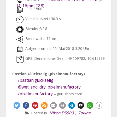
11-16mm F2.8)
ISO: 2.500
Verschlusszeit: 30.3 s
Blende: ƒ/2.8
Brennweite: 11mm
Aufgenommen: 25. Mai 2018 3:20 Uhr
GPS: Dennenloher See – 49.109782, 10.615999
Bastian Glückselig (pixelmanufactory)
/bastian.gluckselig
@wet_and_dry_pixelmanufactory
/pixelmanufactory
– gurushots.com
Nikon D5500
Tokina
Posted in
,