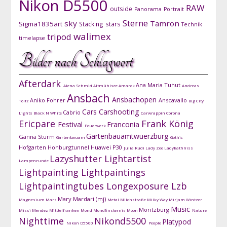
Nikon D5500
RAW
outside
Panorama
Portrait
Sterne
sky
Tamron
Sigma1835art
Stacking
stars
Technik
walimex
tripod
timelapse
Bilder nach Schlagwort
Afterdark
Ana Maria Tuhut
Alena Schmid
Altmühlsee
Amarok
Andreas
Ansbach
Ansbachopen
Aniko Fohrer
Anscavallo
Toltz
Big City
Cars
Carshooting
Cabrio
Lights
Black N White
Carwrappin
Corona
Ericpare
Frank König
Festival
Franconia
Feuerwerk
Gartenbauamtwuerzburg
Ganna Sturm
Gartenbauam
Gothic
Hofgarten
Hohburgtunnel
Huawei P30
Julia Rudi
Lady Zee
Ladykathniss
Lazyshutter
Lightartist
Lampenrunde
Lightpainting
Lightpaintings
Lightpaintingtubes
Longexposure
Lzb
Mary Mardari (mj)
Magnesium
Mars
Metal
Milchstraße
Milky Way
Mirjam Wintzer
Music
Moritzburg
Missi Mendez
Mitttelfranken
Mond
Mondfinsternis
Moon
Nature
Nighttime
Nikond5500
Platypod
Nikon D5500
People