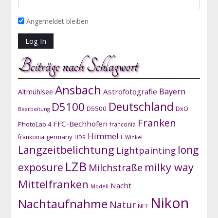
Angemeldet bleiben
Beiträge nach Schlagwort
Ansbach
Bayern
Astrofotografie
Altmühlsee
D5100
Deutschland
D5500
DxO
Bearbeitung
Franken
FFC-Bechhofen
PhotoLab 4
franconia
Himmel
germany
frankonia
HDR
L-Winkel
Langzeitbelichtung
long
Lightpainting
LZB
exposure
milky way
Milchstraße
Mittelfranken
Nacht
Modell
Nikon
Nachtaufnahme
Natur
NEF