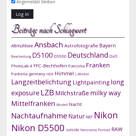
Angemeldet bleiben
Beiträge nach Schlagwort
Ansbach
Bayern
Astrofotografie
Altmühlsee
D5100
Deutschland
D5500
DxO
Bearbeitung
Franken
FFC-Bechhofen
PhotoLab 4
franconia
Himmel
germany
frankonia
HDR
L-Winkel
Langzeitbelichtung
long
Lightpainting
LZB
exposure
milky way
Milchstraße
Mittelfranken
Nacht
Modell
Nikon
Nachtaufnahme
Natur
NEF
Nikon D5500
RAW
outside
Panorama
Portrait