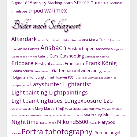
Sterne
sky
Tamron
Sigma1835art
Stacking
stars
Technik
walimex
tripod
timelapse
Bilder nach Schlagwort
Afterdark
Ana Maria Tuhut
Alena Schmid
Altmühlsee
Amarok
Andreas
Ansbach
Ansbachopen
Aniko Fohrer
Anscavallo
Toltz
Big City
Cars
Carshooting
Cabrio
Lights
Black N White
Carwrappin
Corona
Ericpare
Frank König
Festival
Franconia
Feuerwerk
Gartenbauamtwuerzburg
Ganna Sturm
Gartenbauam
Gothic
Hofgarten
Hohburgtunnel
Huawei P30
Julia Rudi
Lady Zee
Ladykathniss
Lazyshutter
Lightartist
Lampenrunde
Lightpainting
Lightpaintings
Lightpaintingtubes
Longexposure
Lzb
Mary Mardari (mj)
Magnesium
Mars
Metal
Milchstraße
Milky Way
Mirjam Wintzer
Music
Moritzburg
Missi Mendez
Mitttelfranken
Mond
Mondfinsternis
Moon
Nature
Nighttime
Nikond5500
Platypod
Nikon D5500
People
Portraitphotography
Romaniangirl
Portrait