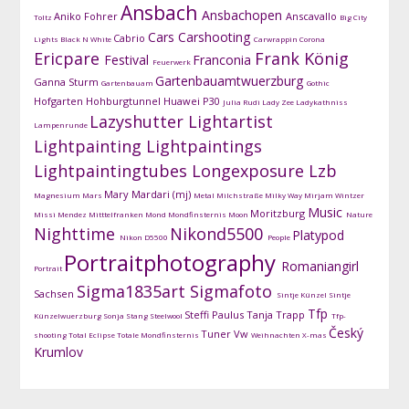
Ansbach
Ansbachopen
Aniko Fohrer
Anscavallo
Toltz
Big City
Cars
Carshooting
Cabrio
Lights
Black N White
Carwrappin
Corona
Ericpare
Frank König
Festival
Franconia
Feuerwerk
Gartenbauamtwuerzburg
Ganna Sturm
Gartenbauam
Gothic
Hofgarten
Hohburgtunnel
Huawei P30
Julia Rudi
Lady Zee
Ladykathniss
Lazyshutter
Lightartist
Lampenrunde
Lightpainting
Lightpaintings
Lightpaintingtubes
Longexposure
Lzb
Mary Mardari (mj)
Magnesium
Mars
Metal
Milchstraße
Milky Way
Mirjam Wintzer
Music
Moritzburg
Missi Mendez
Mitttelfranken
Mond
Mondfinsternis
Moon
Nature
Nighttime
Nikond5500
Platypod
Nikon D5500
People
Portraitphotography
Romaniangirl
Portrait
Sigma1835art
Sigmafoto
Sachsen
Sintje Künzel
Sintje
Tfp
Steffi Paulus
Tanja Trapp
Künzelwuerzburg
Sonja Stang
Steelwool
Tfp-
Český
Tuner
Vw
shooting
Total Eclipse
Totale Mondfinsternis
Weihnachten
X-mas
Krumlov