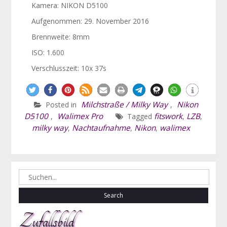
Kamera: NIKON D5100
Aufgenommen: 29. November 2016
Brennweite: 8mm
ISO: 1.600
Verschlusszeit: 10x 37s
Milchstraße / Milky Way
Nikon
Posted in
,
D5100
Walimex Pro
fitswork
LZB
,
Tagged
,
,
milky way
Nachtaufnahme
Nikon
walimex
,
,
,
Search
for:
Zufallsbild