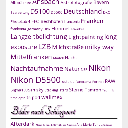
Ansbach
Bayern
Astrofotografie
Altmühlsee
D5100
Deutschland
D5500
DxO
Bearbeitung
Franken
FFC-Bechhofen
PhotoLab 4
franconia
Himmel
germany
frankonia
HDR
L-Winkel
Langzeitbelichtung
long
Lightpainting
LZB
exposure
milky way
Milchstraße
Mittelfranken
Nacht
Modell
Nikon
Nachtaufnahme
Natur
NEF
Nikon D5500
RAW
outside
Panorama
Portrait
Sterne
sky
Tamron
Sigma1835art
Stacking
stars
Technik
walimex
tripod
timelapse
Bilder nach Schlagwort
Afterdark
Ana Maria Tuhut
Alena Schmid
Altmühlsee
Amarok
Andreas