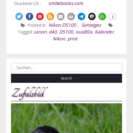
smilebooks.com
Druckerei US :
Nikon D5100
Sonstiges
Posted in
,
canon
d40
D5100
ixus80is
Kalender
Tagged
,
,
,
,
,
Nikon
print
,
Search
for:
Zufallsbild