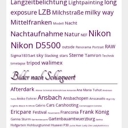
Langzeitbelichtung
long
Lightpainting
LZB
exposure
milky way
Milchstraße
Mittelfranken
Nacht
Modell
Nikon
Nachtaufnahme
Natur
NEF
Nikon D5500
RAW
outside
Panorama
Portrait
Sterne
sky
Tamron
Sigma1835art
Stacking
stars
Technik
walimex
tripod
timelapse
Bilder nach Schlagwort
Afterdark
Ana Maria Tuhut
Alena Schmid
Altmühlsee
Amarok
Andreas
Ansbach
Ansbachopen
Aniko Fohrer
Anscavallo
Toltz
Big City
Cars
Carshooting
Cabrio
Lights
Black N White
Carwrappin
Corona
Ericpare
Frank König
Festival
Franconia
Feuerwerk
Gartenbauamtwuerzburg
Ganna Sturm
Gartenbauam
Gothic
Hofgarten
Hohburgtunnel
Huawei P30
Julia Rudi
Lady Zee
Ladykathniss