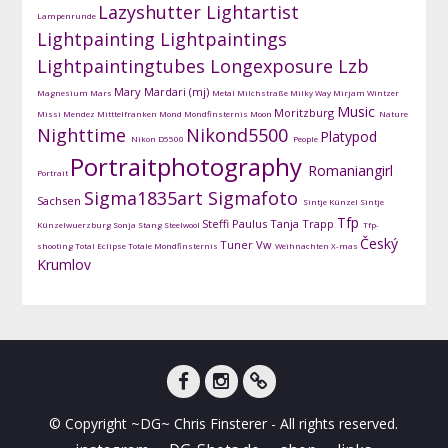
Lazyshutter
Lightartist
Lampenrunde
Lightpainting
Lightpaintings
Lightpaintingtubes
Longexposure
Lzb
Mary Mardari (mj)
Magnesium
Mars
Metal
Milchstraße
Milky Way
Mirjam Wintzer
Music
Moritzburg
Missi Mendez
Mitttelfranken
Mond
Mondfinsternis
Moon
Nature
Nighttime
Nikond5500
Platypod
Nikon D5500
People
Portraitphotography
Romaniangirl
Portrait
Sigma1835art
Sigmafoto
Sachsen
Sintje Künzel
Sintje
Tfp
Steffi Paulus
Tanja Trapp
Künzelwuerzburg
Sonja Stang
Steelwool
Tfp-
Český
Tuner
Vw
shooting
Total Eclipse
Totale Mondfinsternis
Weihnachten
X-mas
Krumlov
facebook
instagram
DG-
© Copyright ~DG~ Chris Finsterer - All rights reserved.
Shots