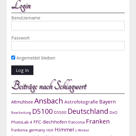
Login
Benutzername
Passwort
Angemeldet bleiben
Beiträge nach Schlagwort
Ansbach
Bayern
Astrofotografie
Altmühlsee
D5100
Deutschland
D5500
DxO
Bearbeitung
Franken
FFC-Bechhofen
PhotoLab 4
franconia
Himmel
germany
frankonia
HDR
L-Winkel