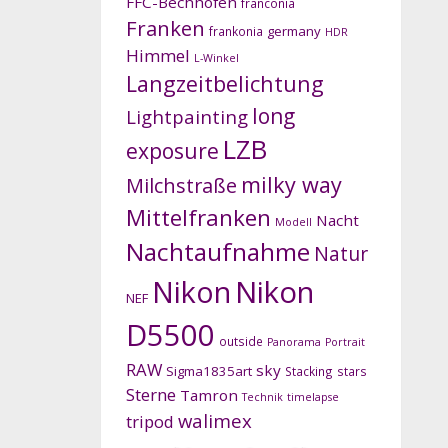
FFC-Bechhofen
franconia
Franken
germany
frankonia
HDR
Himmel
L-Winkel
Langzeitbelichtung
long
Lightpainting
LZB
exposure
milky way
Milchstraße
Mittelfranken
Nacht
Modell
Nachtaufnahme
Natur
Nikon
Nikon
NEF
D5500
outside
Panorama
Portrait
RAW
sky
Sigma1835art
Stacking
stars
Sterne
Tamron
Technik
timelapse
walimex
tripod