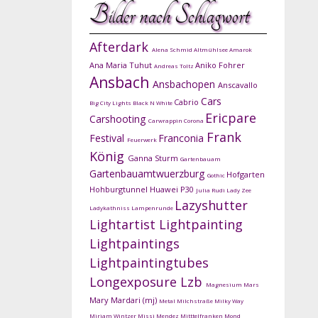
Bilder nach Schlagwort
Afterdark
Alena Schmid
Altmühlsee
Amarok
Ana Maria Tuhut
Aniko Fohrer
Andreas Toltz
Ansbach
Ansbachopen
Anscavallo
Cars
Cabrio
Big City Lights
Black N White
Ericpare
Carshooting
Carwrappin
Corona
Frank
Festival
Franconia
Feuerwerk
König
Ganna Sturm
Gartenbauam
Gartenbauamtwuerzburg
Hofgarten
Gothic
Hohburgtunnel
Huawei P30
Julia Rudi
Lady Zee
Lazyshutter
Ladykathniss
Lampenrunde
Lightartist
Lightpainting
Lightpaintings
Lightpaintingtubes
Longexposure
Lzb
Magnesium
Mars
Mary Mardari (mj)
Metal
Milchstraße
Milky Way
Mirjam Wintzer
Missi Mendez
Mitttelfranken
Mond