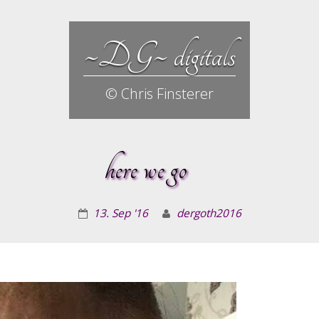
~DG~ digitals
© Chris Finsterer
here we go
13. Sep '16
dergoth2016