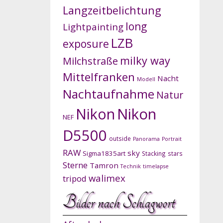
Langzeitbelichtung
long
Lightpainting
LZB
exposure
milky way
Milchstraße
Mittelfranken
Nacht
Modell
Nachtaufnahme
Natur
Nikon
Nikon
NEF
D5500
outside
Panorama
Portrait
RAW
sky
Sigma1835art
Stacking
stars
Sterne
Tamron
Technik
timelapse
walimex
tripod
Bilder nach Schlagwort