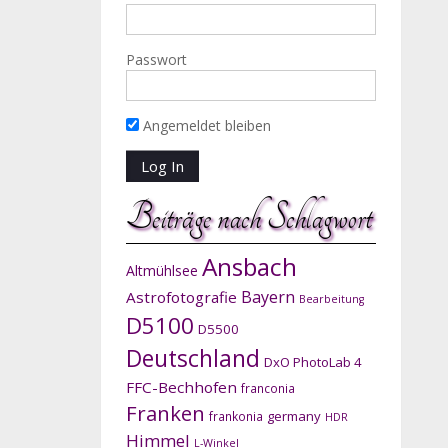
Passwort
Angemeldet bleiben
Beiträge nach Schlagwort
Ansbach
Altmühlsee
Bayern
Astrofotografie
Bearbeitung
D5100
D5500
Deutschland
DxO PhotoLab 4
FFC-Bechhofen
franconia
Franken
germany
frankonia
HDR
Himmel
L-Winkel