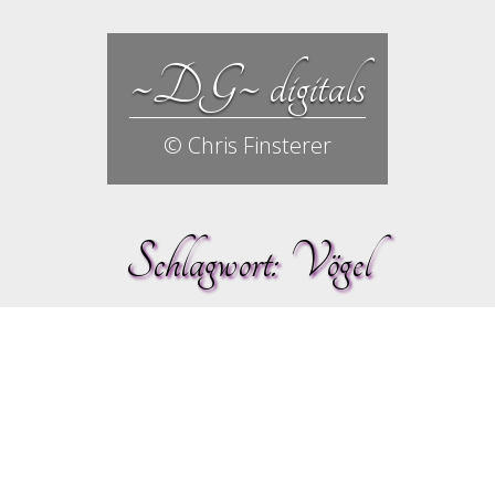
~DG~ digitals
© Chris Finsterer
Schlagwort:
Vögel