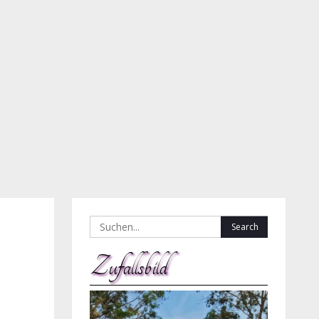
Search
for:
Zufallsbild