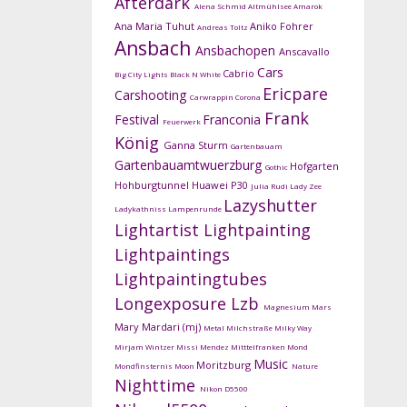
Afterdark
Alena Schmid
Altmühlsee
Amarok
Ana Maria Tuhut
Aniko Fohrer
Andreas Toltz
Ansbach
Ansbachopen
Anscavallo
Cars
Cabrio
Big City Lights
Black N White
Ericpare
Carshooting
Carwrappin
Corona
Frank
Festival
Franconia
Feuerwerk
König
Ganna Sturm
Gartenbauam
Gartenbauamtwuerzburg
Hofgarten
Gothic
Hohburgtunnel
Huawei P30
Julia Rudi
Lady Zee
Lazyshutter
Ladykathniss
Lampenrunde
Lightartist
Lightpainting
Lightpaintings
Lightpaintingtubes
Longexposure
Lzb
Magnesium
Mars
Mary Mardari (mj)
Metal
Milchstraße
Milky Way
Mirjam Wintzer
Missi Mendez
Mitttelfranken
Mond
Music
Moritzburg
Mondfinsternis
Moon
Nature
Nighttime
Nikon D5500