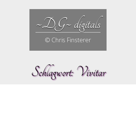
~DG~ digitals
© Chris Finsterer
Schlagwort:
Vivitar