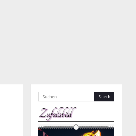
Search
for:
Zufallsbild