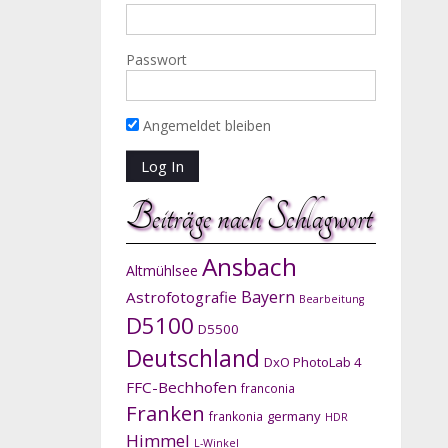
Passwort
Angemeldet bleiben
Beiträge nach Schlagwort
Ansbach
Altmühlsee
Bayern
Astrofotografie
Bearbeitung
D5100
D5500
Deutschland
DxO PhotoLab 4
FFC-Bechhofen
franconia
Franken
germany
frankonia
HDR
Himmel
L-Winkel