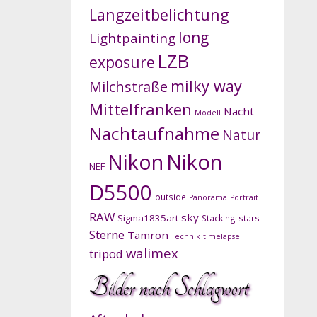
Langzeitbelichtung
long
Lightpainting
LZB
exposure
milky way
Milchstraße
Mittelfranken
Nacht
Modell
Nachtaufnahme
Natur
Nikon
Nikon
NEF
D5500
outside
Panorama
Portrait
RAW
sky
Sigma1835art
Stacking
stars
Sterne
Tamron
Technik
timelapse
walimex
tripod
Bilder nach Schlagwort