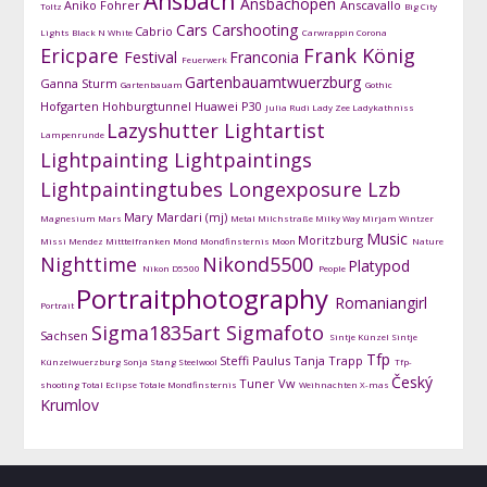
Ansbach
Ansbachopen
Aniko Fohrer
Anscavallo
Toltz
Big City
Cars
Carshooting
Cabrio
Lights
Black N White
Carwrappin
Corona
Ericpare
Frank König
Festival
Franconia
Feuerwerk
Gartenbauamtwuerzburg
Ganna Sturm
Gartenbauam
Gothic
Hofgarten
Hohburgtunnel
Huawei P30
Julia Rudi
Lady Zee
Ladykathniss
Lazyshutter
Lightartist
Lampenrunde
Lightpainting
Lightpaintings
Lightpaintingtubes
Longexposure
Lzb
Mary Mardari (mj)
Magnesium
Mars
Metal
Milchstraße
Milky Way
Mirjam Wintzer
Music
Moritzburg
Missi Mendez
Mitttelfranken
Mond
Mondfinsternis
Moon
Nature
Nighttime
Nikond5500
Platypod
Nikon D5500
People
Portraitphotography
Romaniangirl
Portrait
Sigma1835art
Sigmafoto
Sachsen
Sintje Künzel
Sintje
Tfp
Steffi Paulus
Tanja Trapp
Künzelwuerzburg
Sonja Stang
Steelwool
Tfp-
Český
Tuner
Vw
shooting
Total Eclipse
Totale Mondfinsternis
Weihnachten
X-mas
Krumlov