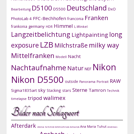
D5100
Deutschland
D5500
DxO
Bearbeitung
Franken
FFC-Bechhofen
PhotoLab 4
franconia
Himmel
germany
frankonia
HDR
L-Winkel
Langzeitbelichtung
long
Lightpainting
LZB
exposure
milky way
Milchstraße
Mittelfranken
Nacht
Modell
Nikon
Nachtaufnahme
Natur
NEF
Nikon D5500
RAW
outside
Panorama
Portrait
Sterne
sky
Tamron
Sigma1835art
Stacking
stars
Technik
walimex
tripod
timelapse
Bilder nach Schlagwort
Afterdark
Ana Maria Tuhut
Alena Schmid
Altmühlsee
Amarok
Andreas