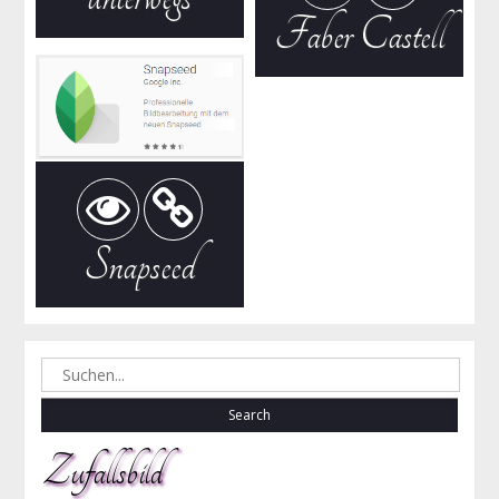
Faber Castell
Snapseed
Search
for:
Zufallsbild