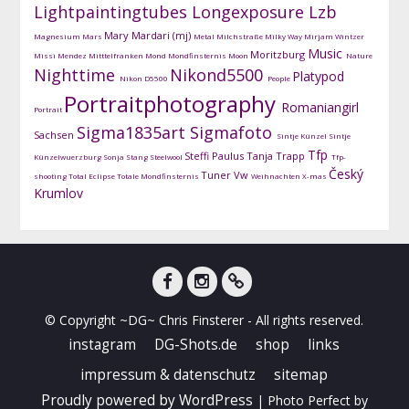
Lightpaintingtubes
Longexposure
Lzb
Mary Mardari (mj)
Magnesium
Mars
Metal
Milchstraße
Milky Way
Mirjam Wintzer
Music
Moritzburg
Missi Mendez
Mitttelfranken
Mond
Mondfinsternis
Moon
Nature
Nighttime
Nikond5500
Platypod
Nikon D5500
People
Portraitphotography
Romaniangirl
Portrait
Sigma1835art
Sigmafoto
Sachsen
Sintje Künzel
Sintje
Tfp
Steffi Paulus
Tanja Trapp
Künzelwuerzburg
Sonja Stang
Steelwool
Tfp-
Český
Tuner
Vw
shooting
Total Eclipse
Totale Mondfinsternis
Weihnachten
X-mas
Krumlov
facebook
instagram
DG-
© Copyright ~DG~ Chris Finsterer - All rights reserved.
Shots
instagram
DG-Shots.de
shop
links
impressum & datenschutz
sitemap
Proudly powered by WordPress
|
Photo Perfect by