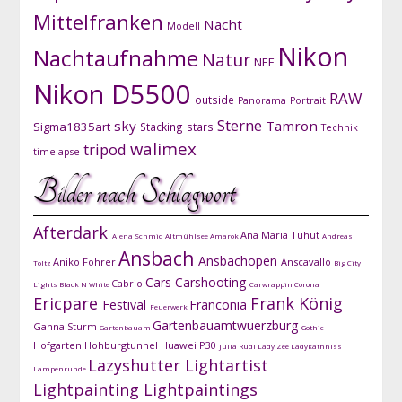
Mittelfranken
Nacht
Modell
Nikon
Nachtaufnahme
Natur
NEF
Nikon D5500
RAW
outside
Panorama
Portrait
Sterne
sky
Tamron
Sigma1835art
Stacking
stars
Technik
walimex
tripod
timelapse
Bilder nach Schlagwort
Afterdark
Ana Maria Tuhut
Alena Schmid
Altmühlsee
Amarok
Andreas
Ansbach
Ansbachopen
Aniko Fohrer
Anscavallo
Toltz
Big City
Cars
Carshooting
Cabrio
Lights
Black N White
Carwrappin
Corona
Ericpare
Frank König
Festival
Franconia
Feuerwerk
Gartenbauamtwuerzburg
Ganna Sturm
Gartenbauam
Gothic
Hofgarten
Hohburgtunnel
Huawei P30
Julia Rudi
Lady Zee
Ladykathniss
Lazyshutter
Lightartist
Lampenrunde
Lightpainting
Lightpaintings