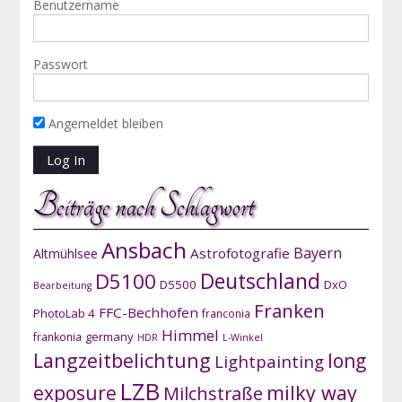
Benutzername
Passwort
Angemeldet bleiben
Beiträge nach Schlagwort
Ansbach
Bayern
Astrofotografie
Altmühlsee
D5100
Deutschland
D5500
DxO
Bearbeitung
Franken
FFC-Bechhofen
PhotoLab 4
franconia
Himmel
germany
frankonia
HDR
L-Winkel
Langzeitbelichtung
long
Lightpainting
LZB
exposure
milky way
Milchstraße