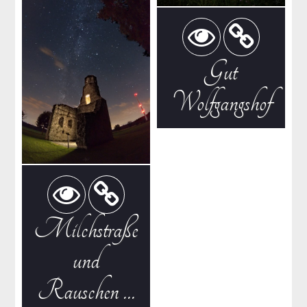
Gut
Wolfgangshof
Milchstraße
und
Rauschen …