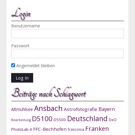
Login
Benutzername
Passwort
Angemeldet bleiben
Beiträge nach Schlagwort
Ansbach
Bayern
Astrofotografie
Altmühlsee
D5100
Deutschland
D5500
DxO
Bearbeitung
Franken
FFC-Bechhofen
PhotoLab 4
franconia