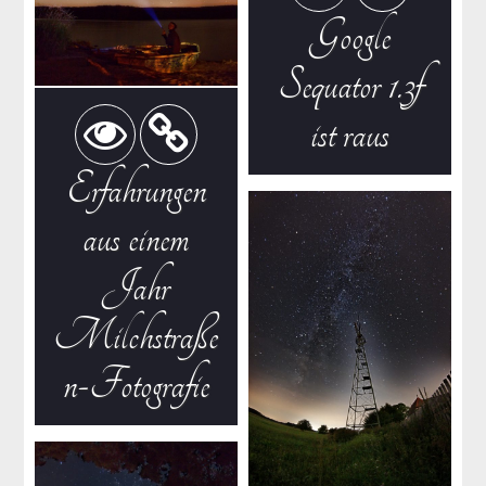
Google
Sequator 1.3f
ist raus
Erfahrungen
aus einem
Jahr
Milchstraße
n-Fotografie