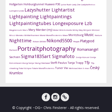
Hofgarten
Hohburgtunnel
Huawei P30
Julia Rudi
Lady Zee
Ladykathniss
Lazyshutter
Lightartist
Lampenrunde
Lightpainting
Lightpaintings
Lightpaintingtubes
Longexposure
Lzb
Mary Mardari (mj)
Magnesium
Mars
Metal
Milchstraße
Milky Way
Mirjam Wintzer
Music
Moritzburg
Missi Mendez
Mitttelfranken
Mond
Mondfinsternis
Moon
Nature
Nighttime
Nikond5500
Platypod
Nikon D5500
People
Portraitphotography
Romaniangirl
Portrait
Sigma1835art
Sigmafoto
Sachsen
Sintje Künzel
Sintje
Tfp
Steffi Paulus
Tanja Trapp
Künzelwuerzburg
Sonja Stang
Steelwool
Tfp-
Český
Tuner
Vw
shooting
Total Eclipse
Totale Mondfinsternis
Weihnachten
X-mas
Krumlov
facebook
instagram
DG-
© Copyright ~DG~ Chris Finsterer - All rights reserved.
Shots