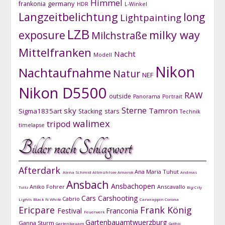
Himmel
germany
frankonia
HDR
L-Winkel
Langzeitbelichtung
long
Lightpainting
LZB
exposure
milky way
Milchstraße
Mittelfranken
Nacht
Modell
Nikon
Nachtaufnahme
Natur
NEF
Nikon D5500
RAW
outside
Panorama
Portrait
Sterne
sky
Tamron
Sigma1835art
Stacking
stars
Technik
walimex
tripod
timelapse
Bilder nach Schlagwort
Afterdark
Ana Maria Tuhut
Alena Schmid
Altmühlsee
Amarok
Andreas
Ansbach
Ansbachopen
Aniko Fohrer
Anscavallo
Toltz
Big City
Cars
Carshooting
Cabrio
Lights
Black N White
Carwrappin
Corona
Ericpare
Frank König
Festival
Franconia
Feuerwerk
Gartenbauamtwuerzburg
Ganna Sturm
Gartenbauam
Gothic