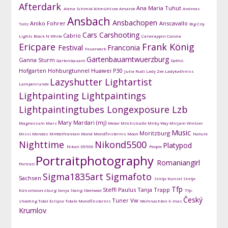
Afterdark
Ana Maria Tuhut
Alena Schmid
Altmühlsee
Amarok
Andreas
Ansbach
Ansbachopen
Aniko Fohrer
Anscavallo
Toltz
Big City
Cars
Carshooting
Cabrio
Lights
Black N White
Carwrappin
Corona
Ericpare
Frank König
Festival
Franconia
Feuerwerk
Gartenbauamtwuerzburg
Ganna Sturm
Gartenbauam
Gothic
Hofgarten
Hohburgtunnel
Huawei P30
Julia Rudi
Lady Zee
Ladykathniss
Lazyshutter
Lightartist
Lampenrunde
Lightpainting
Lightpaintings
Lightpaintingtubes
Longexposure
Lzb
Mary Mardari (mj)
Magnesium
Mars
Metal
Milchstraße
Milky Way
Mirjam Wintzer
Music
Moritzburg
Missi Mendez
Mitttelfranken
Mond
Mondfinsternis
Moon
Nature
Nighttime
Nikond5500
Platypod
Nikon D5500
People
Portraitphotography
Romaniangirl
Portrait
Sigma1835art
Sigmafoto
Sachsen
Sintje Künzel
Sintje
Tfp
Steffi Paulus
Tanja Trapp
Künzelwuerzburg
Sonja Stang
Steelwool
Tfp-
Český
Tuner
Vw
shooting
Total Eclipse
Totale Mondfinsternis
Weihnachten
X-mas
Krumlov