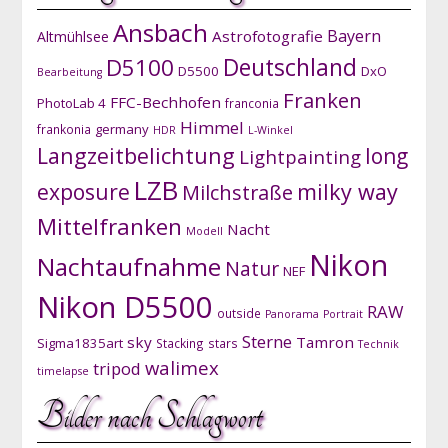
Ansbach
Bayern
Astrofotografie
Altmühlsee
D5100
Deutschland
D5500
DxO
Bearbeitung
Franken
FFC-Bechhofen
PhotoLab 4
franconia
Himmel
germany
frankonia
HDR
L-Winkel
Langzeitbelichtung
long
Lightpainting
LZB
exposure
milky way
Milchstraße
Mittelfranken
Nacht
Modell
Nikon
Nachtaufnahme
Natur
NEF
Nikon D5500
RAW
outside
Panorama
Portrait
Sterne
sky
Tamron
Sigma1835art
Stacking
stars
Technik
walimex
tripod
timelapse
Bilder nach Schlagwort