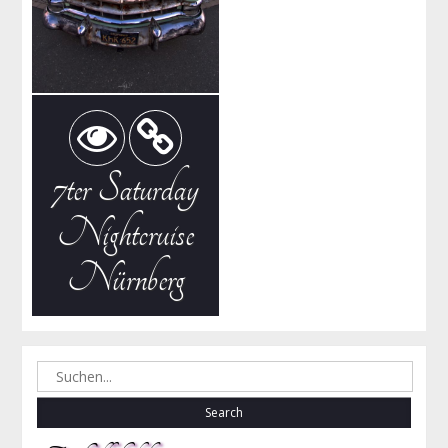
7ter Saturday
Nightcruise
Nürnberg
Search
for: