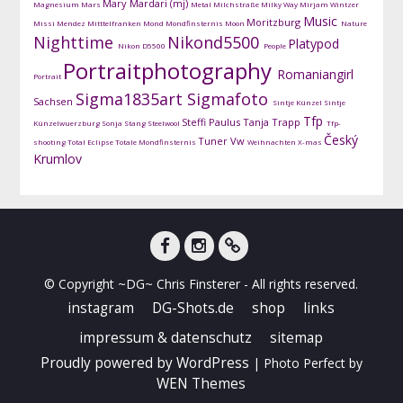
Mary Mardari (mj)
Magnesium
Mars
Metal
Milchstraße
Milky Way
Mirjam Wintzer
Music
Moritzburg
Missi Mendez
Mitttelfranken
Mond
Mondfinsternis
Moon
Nature
Nighttime
Nikond5500
Platypod
Nikon D5500
People
Portraitphotography
Romaniangirl
Portrait
Sigma1835art
Sigmafoto
Sachsen
Sintje Künzel
Sintje
Tfp
Steffi Paulus
Tanja Trapp
Künzelwuerzburg
Sonja Stang
Steelwool
Tfp-
Český
Tuner
Vw
shooting
Total Eclipse
Totale Mondfinsternis
Weihnachten
X-mas
Krumlov
facebook
instagram
DG-
© Copyright ~DG~ Chris Finsterer - All rights reserved.
Shots
instagram
DG-Shots.de
shop
links
impressum & datenschutz
sitemap
Proudly powered by WordPress
|
Photo Perfect by
WEN Themes