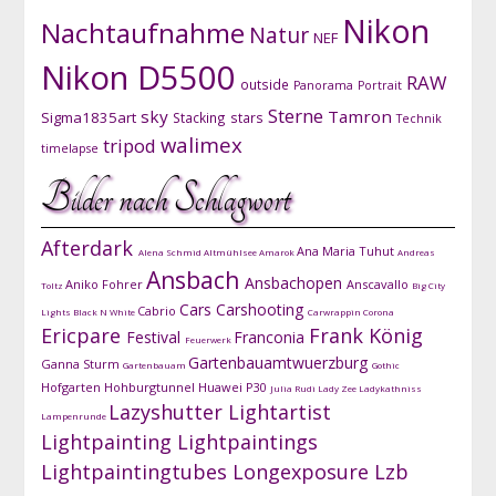
Nikon
Nachtaufnahme
Natur
NEF
Nikon D5500
RAW
outside
Panorama
Portrait
Sterne
sky
Tamron
Sigma1835art
Stacking
stars
Technik
walimex
tripod
timelapse
Bilder nach Schlagwort
Afterdark
Ana Maria Tuhut
Alena Schmid
Altmühlsee
Amarok
Andreas
Ansbach
Ansbachopen
Aniko Fohrer
Anscavallo
Toltz
Big City
Cars
Carshooting
Cabrio
Lights
Black N White
Carwrappin
Corona
Ericpare
Frank König
Festival
Franconia
Feuerwerk
Gartenbauamtwuerzburg
Ganna Sturm
Gartenbauam
Gothic
Hofgarten
Hohburgtunnel
Huawei P30
Julia Rudi
Lady Zee
Ladykathniss
Lazyshutter
Lightartist
Lampenrunde
Lightpainting
Lightpaintings
Lightpaintingtubes
Longexposure
Lzb