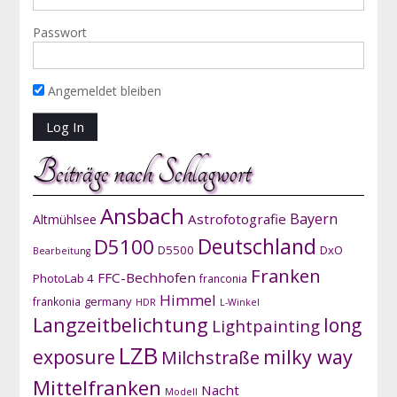
Passwort
Angemeldet bleiben
Beiträge nach Schlagwort
Ansbach
Bayern
Astrofotografie
Altmühlsee
D5100
Deutschland
D5500
DxO
Bearbeitung
Franken
FFC-Bechhofen
PhotoLab 4
franconia
Himmel
germany
frankonia
HDR
L-Winkel
Langzeitbelichtung
long
Lightpainting
LZB
exposure
milky way
Milchstraße
Mittelfranken
Nacht
Modell