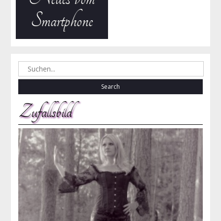
Smartphone
Search
for:
Zufallsbild