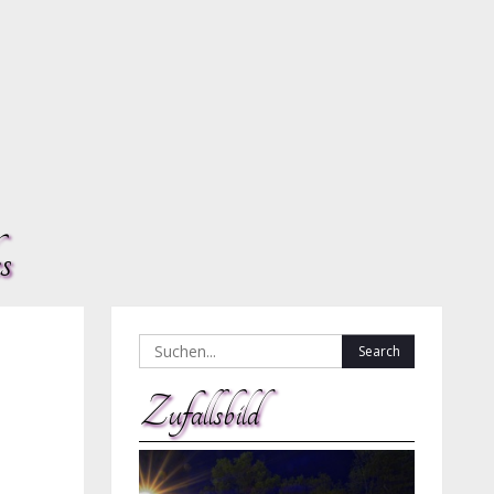
s
Search
for:
Zufallsbild