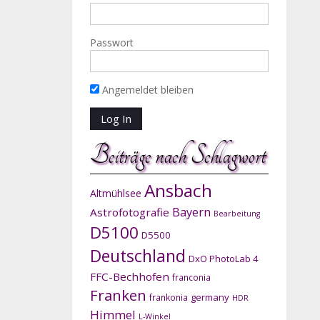
Passwort
Angemeldet bleiben
Beiträge nach Schlagwort
Ansbach
Altmühlsee
Bayern
Astrofotografie
Bearbeitung
D5100
D5500
Deutschland
DxO PhotoLab 4
FFC-Bechhofen
franconia
Franken
germany
frankonia
HDR
Himmel
L-Winkel