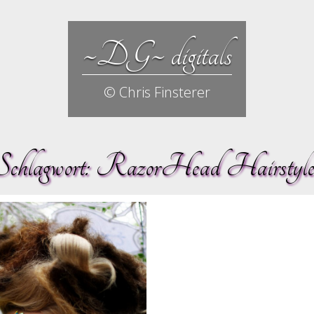
~DG~ digitals
© Chris Finsterer
Schlagwort:
RazorHead Hairstyle