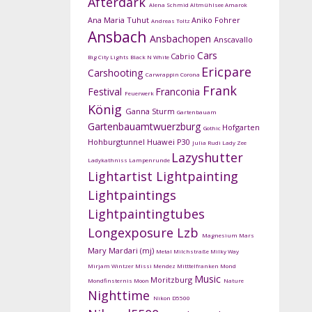
Afterdark
Alena Schmid
Altmühlsee
Amarok
Ana Maria Tuhut
Aniko Fohrer
Andreas Toltz
Ansbach
Ansbachopen
Anscavallo
Cars
Cabrio
Big City Lights
Black N White
Ericpare
Carshooting
Carwrappin
Corona
Frank
Festival
Franconia
Feuerwerk
König
Ganna Sturm
Gartenbauam
Gartenbauamtwuerzburg
Hofgarten
Gothic
Hohburgtunnel
Huawei P30
Julia Rudi
Lady Zee
Lazyshutter
Ladykathniss
Lampenrunde
Lightartist
Lightpainting
Lightpaintings
Lightpaintingtubes
Longexposure
Lzb
Magnesium
Mars
Mary Mardari (mj)
Metal
Milchstraße
Milky Way
Mirjam Wintzer
Missi Mendez
Mitttelfranken
Mond
Music
Moritzburg
Mondfinsternis
Moon
Nature
Nighttime
Nikon D5500