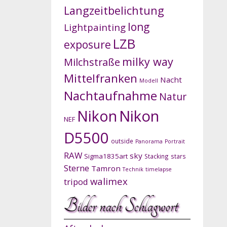
Langzeitbelichtung
long
Lightpainting
LZB
exposure
milky way
Milchstraße
Mittelfranken
Nacht
Modell
Nachtaufnahme
Natur
Nikon
Nikon
NEF
D5500
outside
Panorama
Portrait
RAW
sky
Sigma1835art
Stacking
stars
Sterne
Tamron
Technik
timelapse
walimex
tripod
Bilder nach Schlagwort