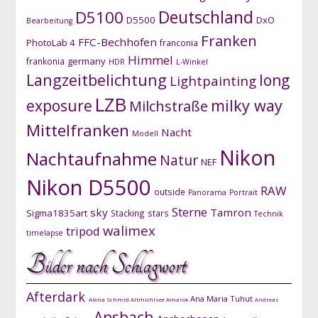
D5100
Deutschland
D5500
DxO
Bearbeitung
Franken
FFC-Bechhofen
PhotoLab 4
franconia
Himmel
germany
frankonia
HDR
L-Winkel
Langzeitbelichtung
long
Lightpainting
LZB
exposure
milky way
Milchstraße
Mittelfranken
Nacht
Modell
Nikon
Nachtaufnahme
Natur
NEF
Nikon D5500
RAW
outside
Panorama
Portrait
Sterne
sky
Tamron
Sigma1835art
Stacking
stars
Technik
walimex
tripod
timelapse
Bilder nach Schlagwort
Afterdark
Ana Maria Tuhut
Alena Schmid
Altmühlsee
Amarok
Andreas
Ansbach