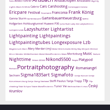
Ansbachopen
Aniko Fohrer
Anscavallo
Toltz
Big City
Cars
Carshooting
Cabrio
Lights
Black N White
Carwrappin
Corona
Ericpare
Frank König
Festival
Franconia
Feuerwerk
Gartenbauamtwuerzburg
Ganna Sturm
Gartenbauam
Gothic
Hofgarten
Hohburgtunnel
Huawei P30
Julia Rudi
Lady Zee
Ladykathniss
Lazyshutter
Lightartist
Lampenrunde
Lightpainting
Lightpaintings
Lightpaintingtubes
Longexposure
Lzb
Mary Mardari (mj)
Magnesium
Mars
Metal
Milchstraße
Milky Way
Mirjam Wintzer
Music
Moritzburg
Missi Mendez
Mitttelfranken
Mond
Mondfinsternis
Moon
Nature
Nighttime
Nikond5500
Platypod
Nikon D5500
People
Portraitphotography
Romaniangirl
Portrait
Sigma1835art
Sigmafoto
Sachsen
Sintje Künzel
Sintje
Tfp
Steffi Paulus
Tanja Trapp
Künzelwuerzburg
Sonja Stang
Steelwool
Tfp-
Český
Tuner
Vw
shooting
Total Eclipse
Totale Mondfinsternis
Weihnachten
X-mas
Krumlov