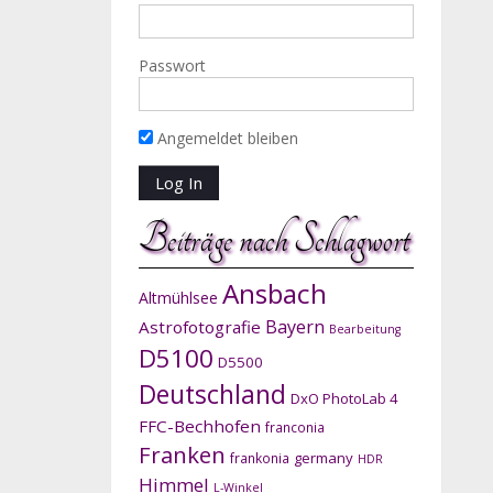
Passwort
Angemeldet bleiben
Beiträge nach Schlagwort
Ansbach
Altmühlsee
Bayern
Astrofotografie
Bearbeitung
D5100
D5500
Deutschland
DxO PhotoLab 4
FFC-Bechhofen
franconia
Franken
germany
frankonia
HDR
Himmel
L-Winkel