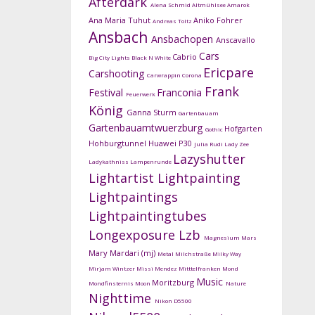
Afterdark
Alena Schmid
Altmühlsee
Amarok
Ana Maria Tuhut
Aniko Fohrer
Andreas Toltz
Ansbach
Ansbachopen
Anscavallo
Cars
Cabrio
Big City Lights
Black N White
Ericpare
Carshooting
Carwrappin
Corona
Frank
Festival
Franconia
Feuerwerk
König
Ganna Sturm
Gartenbauam
Gartenbauamtwuerzburg
Hofgarten
Gothic
Hohburgtunnel
Huawei P30
Julia Rudi
Lady Zee
Lazyshutter
Ladykathniss
Lampenrunde
Lightartist
Lightpainting
Lightpaintings
Lightpaintingtubes
Longexposure
Lzb
Magnesium
Mars
Mary Mardari (mj)
Metal
Milchstraße
Milky Way
Mirjam Wintzer
Missi Mendez
Mitttelfranken
Mond
Music
Moritzburg
Mondfinsternis
Moon
Nature
Nighttime
Nikon D5500