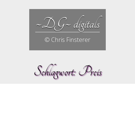
~DG~ digitals
© Chris Finsterer
Schlagwort:
Preis