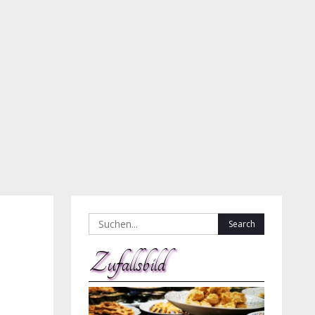
Search
for:
Zufallsbild