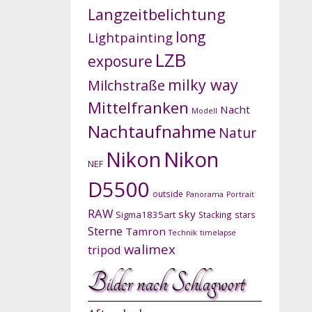
Langzeitbelichtung
long
Lightpainting
LZB
exposure
milky way
Milchstraße
Mittelfranken
Nacht
Modell
Nachtaufnahme
Natur
Nikon
Nikon
NEF
D5500
outside
Panorama
Portrait
RAW
sky
Sigma1835art
Stacking
stars
Sterne
Tamron
Technik
timelapse
walimex
tripod
Bilder nach Schlagwort