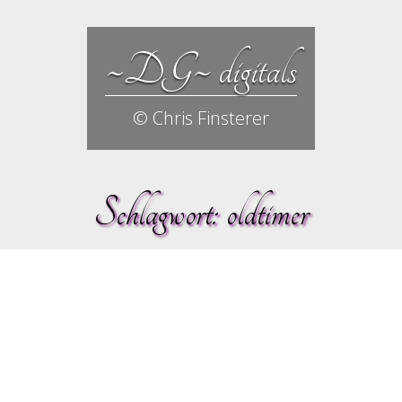
~DG~ digitals
© Chris Finsterer
Schlagwort:
oldtimer