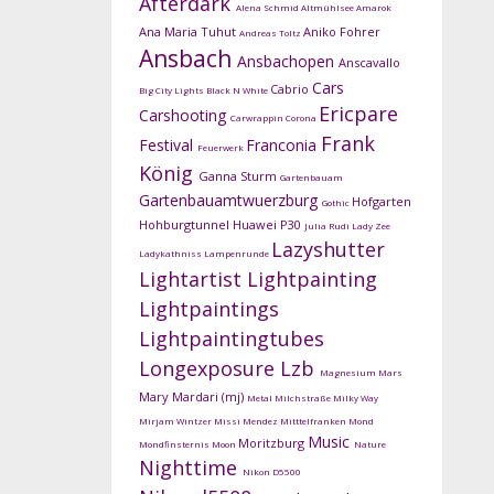
Afterdark
Alena Schmid
Altmühlsee
Amarok
Ana Maria Tuhut
Aniko Fohrer
Andreas Toltz
Ansbach
Ansbachopen
Anscavallo
Cars
Cabrio
Big City Lights
Black N White
Ericpare
Carshooting
Carwrappin
Corona
Frank
Festival
Franconia
Feuerwerk
König
Ganna Sturm
Gartenbauam
Gartenbauamtwuerzburg
Hofgarten
Gothic
Hohburgtunnel
Huawei P30
Julia Rudi
Lady Zee
Lazyshutter
Ladykathniss
Lampenrunde
Lightartist
Lightpainting
Lightpaintings
Lightpaintingtubes
Longexposure
Lzb
Magnesium
Mars
Mary Mardari (mj)
Metal
Milchstraße
Milky Way
Mirjam Wintzer
Missi Mendez
Mitttelfranken
Mond
Music
Moritzburg
Mondfinsternis
Moon
Nature
Nighttime
Nikon D5500