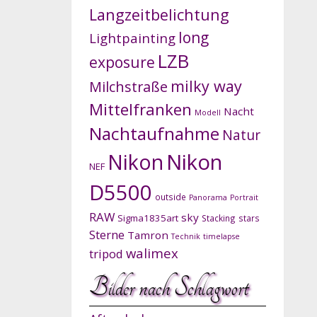
Langzeitbelichtung
long
Lightpainting
LZB
exposure
milky way
Milchstraße
Mittelfranken
Nacht
Modell
Nachtaufnahme
Natur
Nikon
Nikon
NEF
D5500
outside
Panorama
Portrait
RAW
sky
Sigma1835art
Stacking
stars
Sterne
Tamron
Technik
timelapse
walimex
tripod
Bilder nach Schlagwort