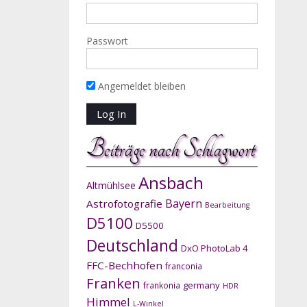
Passwort
Angemeldet bleiben
Beiträge nach Schlagwort
Ansbach
Altmühlsee
Bayern
Astrofotografie
Bearbeitung
D5100
D5500
Deutschland
DxO PhotoLab 4
FFC-Bechhofen
franconia
Franken
germany
frankonia
HDR
Himmel
L-Winkel