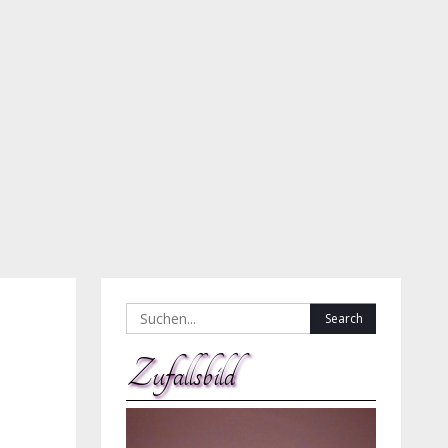
Search
for:
Zufallsbild