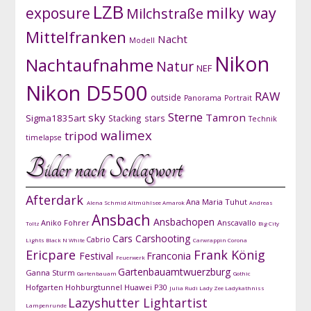
LZB
exposure
milky way
Milchstraße
Mittelfranken
Nacht
Modell
Nikon
Nachtaufnahme
Natur
NEF
Nikon D5500
RAW
outside
Panorama
Portrait
Sterne
sky
Tamron
Sigma1835art
Stacking
stars
Technik
walimex
tripod
timelapse
Bilder nach Schlagwort
Afterdark
Ana Maria Tuhut
Alena Schmid
Altmühlsee
Amarok
Andreas
Ansbach
Ansbachopen
Aniko Fohrer
Anscavallo
Toltz
Big City
Cars
Carshooting
Cabrio
Lights
Black N White
Carwrappin
Corona
Ericpare
Frank König
Festival
Franconia
Feuerwerk
Gartenbauamtwuerzburg
Ganna Sturm
Gartenbauam
Gothic
Hofgarten
Hohburgtunnel
Huawei P30
Julia Rudi
Lady Zee
Ladykathniss
Lazyshutter
Lightartist
Lampenrunde