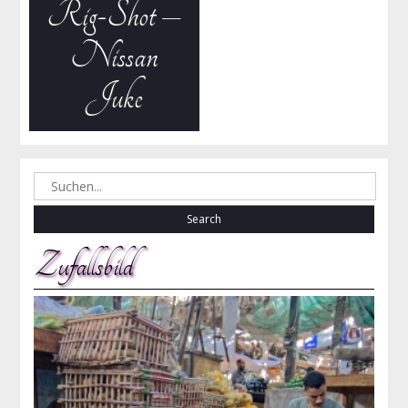
Rig-Shot –
Nissan
Juke
Search
for:
Zufallsbild