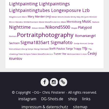
Lightpainting
Lightpaintings
Lightpaintingtubes
Longexposure
Lzb
Mary Mardari (mj)
Magnesium
Mars
Metal
Milchstraße
Milky Way
Mirjam Wintzer
Music
Moritzburg
Missi Mendez
Mitttelfranken
Mond
Mondfinsternis
Moon
Nature
Nighttime
Nikond5500
Platypod
Nikon D5500
People
Portraitphotography
Romaniangirl
Portrait
Sigma1835art
Sigmafoto
Sachsen
Sintje Künzel
Sintje
Tfp
Steffi Paulus
Tanja Trapp
Künzelwuerzburg
Sonja Stang
Steelwool
Tfp-
Český
Tuner
Vw
shooting
Total Eclipse
Totale Mondfinsternis
Weihnachten
X-mas
Krumlov
facebook
instagram
DG-
© Copyright ~DG~ Chris Finsterer - All rights reserved.
Shots
instagram
DG-Shots.de
shop
links
impressum & datenschutz
sitemap