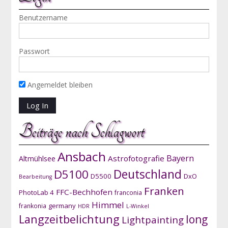
Benutzername
Passwort
Angemeldet bleiben
Beiträge nach Schlagwort
Ansbach
Bayern
Astrofotografie
Altmühlsee
D5100
Deutschland
D5500
DxO
Bearbeitung
Franken
FFC-Bechhofen
PhotoLab 4
franconia
Himmel
germany
frankonia
HDR
L-Winkel
Langzeitbelichtung
long
Lightpainting