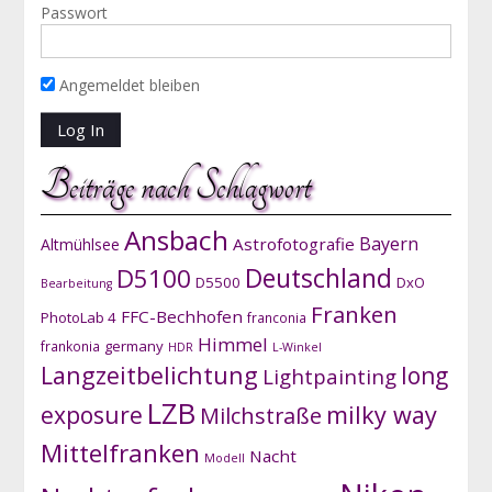
Passwort
Angemeldet bleiben
Beiträge nach Schlagwort
Ansbach
Bayern
Astrofotografie
Altmühlsee
D5100
Deutschland
D5500
DxO
Bearbeitung
Franken
FFC-Bechhofen
PhotoLab 4
franconia
Himmel
germany
frankonia
HDR
L-Winkel
Langzeitbelichtung
long
Lightpainting
LZB
exposure
milky way
Milchstraße
Mittelfranken
Nacht
Modell