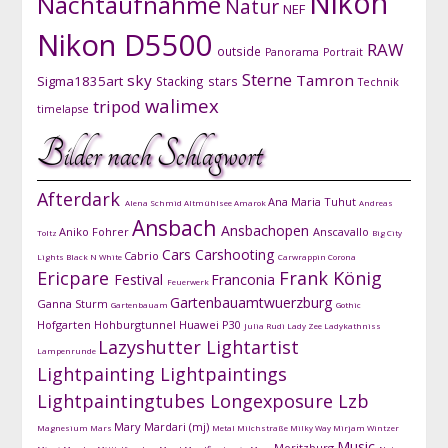
Nikon
Nachtaufnahme
Natur
NEF
Nikon D5500
RAW
outside
Panorama
Portrait
Sterne
sky
Tamron
Sigma1835art
Stacking
stars
Technik
walimex
tripod
timelapse
Bilder nach Schlagwort
Afterdark
Ana Maria Tuhut
Alena Schmid
Altmühlsee
Amarok
Andreas
Ansbach
Ansbachopen
Aniko Fohrer
Anscavallo
Toltz
Big City
Cars
Carshooting
Cabrio
Lights
Black N White
Carwrappin
Corona
Ericpare
Frank König
Festival
Franconia
Feuerwerk
Gartenbauamtwuerzburg
Ganna Sturm
Gartenbauam
Gothic
Hofgarten
Hohburgtunnel
Huawei P30
Julia Rudi
Lady Zee
Ladykathniss
Lazyshutter
Lightartist
Lampenrunde
Lightpainting
Lightpaintings
Lightpaintingtubes
Longexposure
Lzb
Mary Mardari (mj)
Magnesium
Mars
Metal
Milchstraße
Milky Way
Mirjam Wintzer
Music
Moritzburg