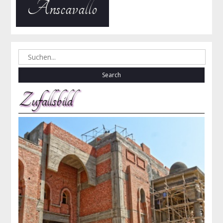
Anscavallo
Search
for:
Zufallsbild