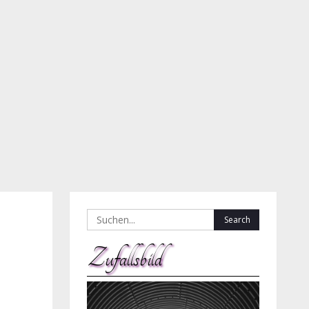
Search
for:
Zufallsbild