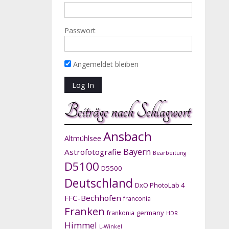
Passwort
Angemeldet bleiben
Beiträge nach Schlagwort
Ansbach
Altmühlsee
Bayern
Astrofotografie
Bearbeitung
D5100
D5500
Deutschland
DxO PhotoLab 4
FFC-Bechhofen
franconia
Franken
germany
frankonia
HDR
Himmel
L-Winkel