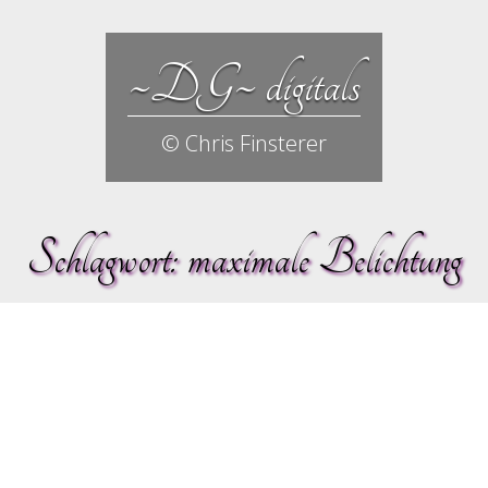
~DG~ digitals
© Chris Finsterer
Schlagwort:
maximale Belichtung