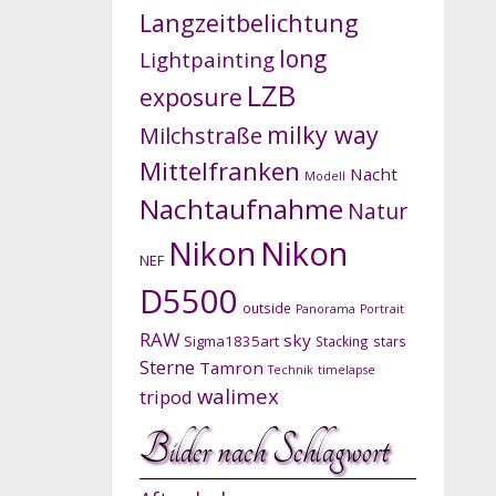
Langzeitbelichtung
long
Lightpainting
LZB
exposure
milky way
Milchstraße
Mittelfranken
Nacht
Modell
Nachtaufnahme
Natur
Nikon
Nikon
NEF
D5500
outside
Panorama
Portrait
RAW
sky
Sigma1835art
Stacking
stars
Sterne
Tamron
Technik
timelapse
walimex
tripod
Bilder nach Schlagwort