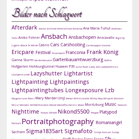
Bilder nach Schlagwort
Afterdark
Ana Maria Tuhut
Alena Schmid
Altmühlsee
Amarok
Andreas
Ansbach
Ansbachopen
Aniko Fohrer
Anscavallo
Toltz
Big City
Cars
Carshooting
Cabrio
Lights
Black N White
Carwrappin
Corona
Ericpare
Frank König
Festival
Franconia
Feuerwerk
Gartenbauamtwuerzburg
Ganna Sturm
Gartenbauam
Gothic
Hofgarten
Hohburgtunnel
Huawei P30
Julia Rudi
Lady Zee
Ladykathniss
Lazyshutter
Lightartist
Lampenrunde
Lightpainting
Lightpaintings
Lightpaintingtubes
Longexposure
Lzb
Mary Mardari (mj)
Magnesium
Mars
Metal
Milchstraße
Milky Way
Mirjam Wintzer
Music
Moritzburg
Missi Mendez
Mitttelfranken
Mond
Mondfinsternis
Moon
Nature
Nighttime
Nikond5500
Platypod
Nikon D5500
People
Portraitphotography
Romaniangirl
Portrait
Sigma1835art
Sigmafoto
Sachsen
Sintje Künzel
Sintje
Tfp
Steffi Paulus
Tanja Trapp