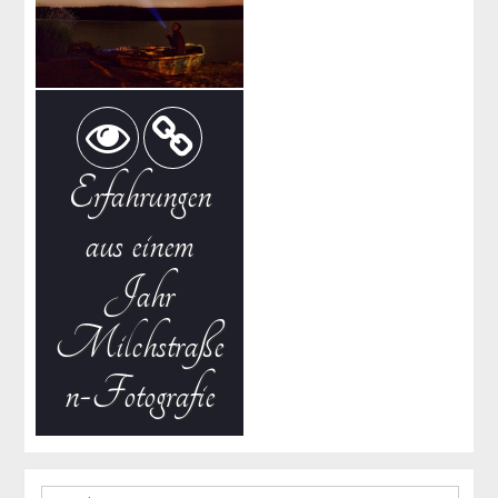
Erfahrungen
aus einem
Jahr
Milchstraße
n-Fotografie
Search