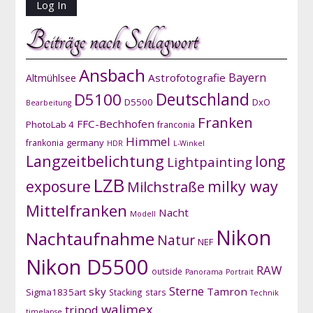
Beiträge nach Schlagwort
Ansbach
Bayern
Astrofotografie
Altmühlsee
D5100
Deutschland
D5500
DxO
Bearbeitung
Franken
FFC-Bechhofen
PhotoLab 4
franconia
Himmel
germany
frankonia
HDR
L-Winkel
Langzeitbelichtung
long
Lightpainting
LZB
exposure
milky way
Milchstraße
Mittelfranken
Nacht
Modell
Nikon
Nachtaufnahme
Natur
NEF
Nikon D5500
RAW
outside
Panorama
Portrait
Sterne
sky
Tamron
Sigma1835art
Stacking
stars
Technik
walimex
tripod
timelapse