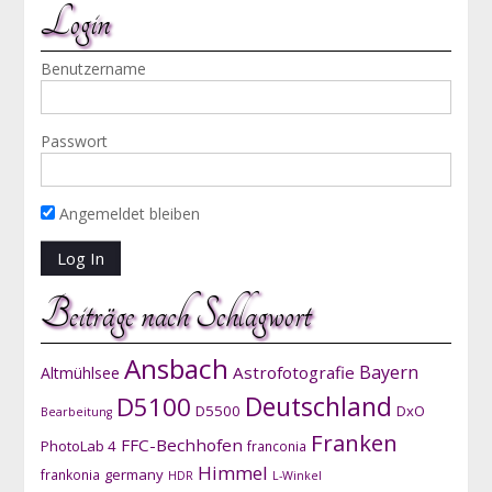
Login
Benutzername
Passwort
Angemeldet bleiben
Beiträge nach Schlagwort
Ansbach
Bayern
Astrofotografie
Altmühlsee
D5100
Deutschland
D5500
DxO
Bearbeitung
Franken
FFC-Bechhofen
PhotoLab 4
franconia
Himmel
germany
frankonia
HDR
L-Winkel