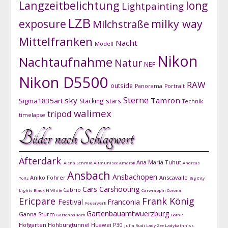
Langzeitbelichtung
long
Lightpainting
LZB
exposure
milky way
Milchstraße
Mittelfranken
Nacht
Modell
Nikon
Nachtaufnahme
Natur
NEF
Nikon D5500
RAW
outside
Panorama
Portrait
Sterne
sky
Tamron
Sigma1835art
Stacking
stars
Technik
walimex
tripod
timelapse
Bilder nach Schlagwort
Afterdark
Ana Maria Tuhut
Alena Schmid
Altmühlsee
Amarok
Andreas
Ansbach
Ansbachopen
Aniko Fohrer
Anscavallo
Toltz
Big City
Cars
Carshooting
Cabrio
Lights
Black N White
Carwrappin
Corona
Ericpare
Frank König
Festival
Franconia
Feuerwerk
Gartenbauamtwuerzburg
Ganna Sturm
Gartenbauam
Gothic
Hofgarten
Hohburgtunnel
Huawei P30
Julia Rudi
Lady Zee
Ladykathniss