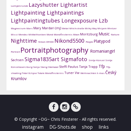
Lazyshutter
Lightartist
Lampenrunde
Lightpainting
Lightpaintings
Lightpaintingtubes
Longexposure
Lzb
Mary Mardari (mj)
Magnesium
Mars
Metal
Milchstraße
Milky Way
Mirjam Wintzer
Music
Moritzburg
Missi Mendez
Mitttelfranken
Mond
Mondfinsternis
Moon
Nature
Nighttime
Nikond5500
Platypod
Nikon D5500
People
Portraitphotography
Romaniangirl
Portrait
Sigma1835art
Sigmafoto
Sachsen
Sintje Künzel
Sintje
Tfp
Steffi Paulus
Tanja Trapp
Künzelwuerzburg
Sonja Stang
Steelwool
Tfp-
Český
Tuner
Vw
shooting
Total Eclipse
Totale Mondfinsternis
Weihnachten
X-mas
Krumlov
facebook
instagram
DG-
© Copyright ~DG~ Chris Finsterer - All rights reserved.
Shots
instagram
DG-Shots.de
shop
links