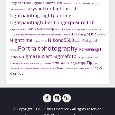
Hofgarten
Hohburgtunnel
Huawei P30
Julia Rudi
Lady Zee
Ladykathniss
Lazyshutter
Lightartist
Lampenrunde
Lightpainting
Lightpaintings
Lightpaintingtubes
Longexposure
Lzb
Mary Mardari (mj)
Magnesium
Mars
Metal
Milchstraße
Milky Way
Mirjam Wintzer
Music
Moritzburg
Missi Mendez
Mitttelfranken
Mond
Mondfinsternis
Moon
Nature
Nighttime
Nikond5500
Platypod
Nikon D5500
People
Portraitphotography
Romaniangirl
Portrait
Sigma1835art
Sigmafoto
Sachsen
Sintje Künzel
Sintje
Tfp
Steffi Paulus
Tanja Trapp
Künzelwuerzburg
Sonja Stang
Steelwool
Tfp-
Český
Tuner
Vw
shooting
Total Eclipse
Totale Mondfinsternis
Weihnachten
X-mas
Krumlov
facebook
instagram
DG-
© Copyright ~DG~ Chris Finsterer - All rights reserved.
Shots