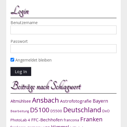
Login
Benutzername
Passwort
Angemeldet bleiben
Beiträge nach Schlagwort
Ansbach
Bayern
Astrofotografie
Altmühlsee
D5100
Deutschland
D5500
DxO
Bearbeitung
Franken
FFC-Bechhofen
PhotoLab 4
franconia
Himmel