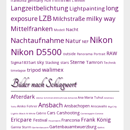
germany
frankonia
HDR
L-Winkel
Langzeitbelichtung
long
Lightpainting
LZB
exposure
milky way
Milchstraße
Mittelfranken
Nacht
Modell
Nikon
Nachtaufnahme
Natur
NEF
Nikon D5500
RAW
outside
Panorama
Portrait
Sterne
sky
Tamron
Sigma1835art
Stacking
stars
Technik
walimex
tripod
timelapse
Bilder nach Schlagwort
Afterdark
Ana Maria Tuhut
Alena Schmid
Altmühlsee
Amarok
Andreas
Ansbach
Ansbachopen
Aniko Fohrer
Anscavallo
Toltz
Big City
Cars
Carshooting
Cabrio
Lights
Black N White
Carwrappin
Corona
Ericpare
Frank König
Festival
Franconia
Feuerwerk
Gartenbauamtwuerzburg
Ganna Sturm
Gartenbauam
Gothic