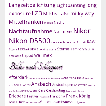
Langzeitbelichtung
long
Lightpainting
LZB
exposure
milky way
Milchstraße
Mittelfranken
Nacht
Modell
Nikon
Nachtaufnahme
Natur
NEF
Nikon D5500
RAW
outside
Panorama
Portrait
Sterne
sky
Tamron
Sigma1835art
Stacking
stars
Technik
walimex
tripod
timelapse
Bilder nach Schlagwort
Afterdark
Ana Maria Tuhut
Alena Schmid
Altmühlsee
Amarok
Andreas
Ansbach
Ansbachopen
Aniko Fohrer
Anscavallo
Toltz
Big City
Cars
Carshooting
Cabrio
Lights
Black N White
Carwrappin
Corona
Ericpare
Frank König
Festival
Franconia
Feuerwerk
Gartenbauamtwuerzburg
Ganna Sturm
Gartenbauam
Gothic