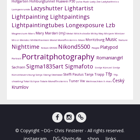
Hofgarten
Hohburgtunnel
Huawei P30
Julia Rudi
Lady Zee
Ladykathniss
Lazyshutter
Lightartist
Lampenrunde
Lightpainting
Lightpaintings
Lightpaintingtubes
Longexposure
Lzb
Mary Mardari (mj)
Magnesium
Mars
Metal
Milchstraße
Milky Way
Mirjam Wintzer
Music
Moritzburg
Missi Mendez
Mitttelfranken
Mond
Mondfinsternis
Moon
Nature
Nighttime
Nikond5500
Platypod
Nikon D5500
People
Portraitphotography
Romaniangirl
Portrait
Sigma1835art
Sigmafoto
Sachsen
Sintje Künzel
Sintje
Tfp
Steffi Paulus
Tanja Trapp
Künzelwuerzburg
Sonja Stang
Steelwool
Tfp-
Český
Tuner
Vw
shooting
Total Eclipse
Totale Mondfinsternis
Weihnachten
X-mas
Krumlov
facebook
instagram
DG-
© Copyright ~DG~ Chris Finsterer - All rights reserved.
Shots
instagram
DG-Shots.de
shop
links