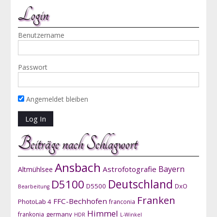
Login
Benutzername
Passwort
Angemeldet bleiben
Beiträge nach Schlagwort
Ansbach
Bayern
Astrofotografie
Altmühlsee
D5100
Deutschland
D5500
DxO
Bearbeitung
Franken
FFC-Bechhofen
PhotoLab 4
franconia
Himmel
germany
frankonia
HDR
L-Winkel