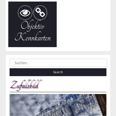
Objektiv
Kennkarten
Search
for:
Zufallsbild