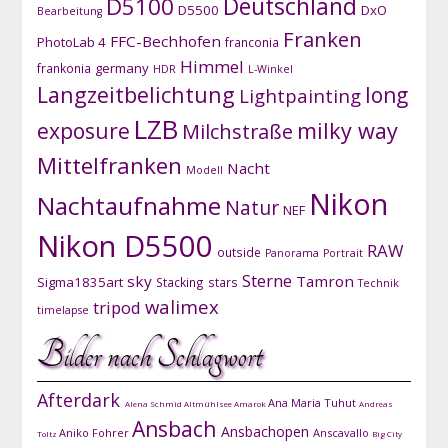
D5100
Deutschland
D5500
DxO
Bearbeitung
Franken
FFC-Bechhofen
PhotoLab 4
franconia
Himmel
germany
frankonia
HDR
L-Winkel
Langzeitbelichtung
long
Lightpainting
LZB
exposure
milky way
Milchstraße
Mittelfranken
Nacht
Modell
Nikon
Nachtaufnahme
Natur
NEF
Nikon D5500
RAW
outside
Panorama
Portrait
Sterne
sky
Tamron
Sigma1835art
Stacking
stars
Technik
walimex
tripod
timelapse
Bilder nach Schlagwort
Afterdark
Ana Maria Tuhut
Alena Schmid
Altmühlsee
Amarok
Andreas
Ansbach
Ansbachopen
Aniko Fohrer
Anscavallo
Toltz
Big City