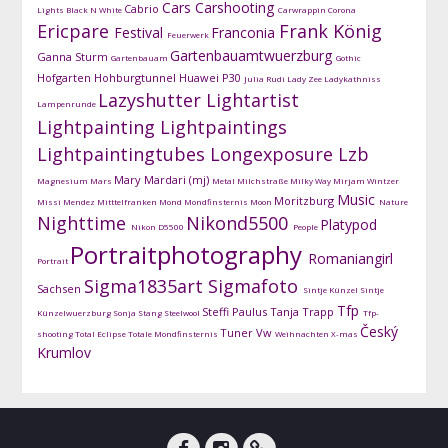
Cars
Carshooting
Cabrio
Lights
Black N White
Carwrappin
Corona
Ericpare
Frank König
Festival
Franconia
Feuerwerk
Gartenbauamtwuerzburg
Ganna Sturm
Gartenbauam
Gothic
Hofgarten
Hohburgtunnel
Huawei P30
Julia Rudi
Lady Zee
Ladykathniss
Lazyshutter
Lightartist
Lampenrunde
Lightpainting
Lightpaintings
Lightpaintingtubes
Longexposure
Lzb
Mary Mardari (mj)
Magnesium
Mars
Metal
Milchstraße
Milky Way
Mirjam Wintzer
Music
Moritzburg
Missi Mendez
Mitttelfranken
Mond
Mondfinsternis
Moon
Nature
Nighttime
Nikond5500
Platypod
Nikon D5500
People
Portraitphotography
Romaniangirl
Portrait
Sigma1835art
Sigmafoto
Sachsen
Sintje Künzel
Sintje
Tfp
Steffi Paulus
Tanja Trapp
Künzelwuerzburg
Sonja Stang
Steelwool
Tfp-
Český
Tuner
Vw
shooting
Total Eclipse
Totale Mondfinsternis
Weihnachten
X-mas
Krumlov