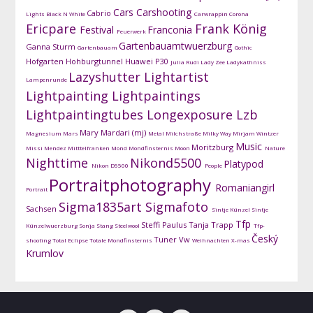
Cars
Carshooting
Cabrio
Lights
Black N White
Carwrappin
Corona
Ericpare
Frank König
Festival
Franconia
Feuerwerk
Gartenbauamtwuerzburg
Ganna Sturm
Gartenbauam
Gothic
Hofgarten
Hohburgtunnel
Huawei P30
Julia Rudi
Lady Zee
Ladykathniss
Lazyshutter
Lightartist
Lampenrunde
Lightpainting
Lightpaintings
Lightpaintingtubes
Longexposure
Lzb
Mary Mardari (mj)
Magnesium
Mars
Metal
Milchstraße
Milky Way
Mirjam Wintzer
Music
Moritzburg
Missi Mendez
Mitttelfranken
Mond
Mondfinsternis
Moon
Nature
Nighttime
Nikond5500
Platypod
Nikon D5500
People
Portraitphotography
Romaniangirl
Portrait
Sigma1835art
Sigmafoto
Sachsen
Sintje Künzel
Sintje
Tfp
Steffi Paulus
Tanja Trapp
Künzelwuerzburg
Sonja Stang
Steelwool
Tfp-
Český
Tuner
Vw
shooting
Total Eclipse
Totale Mondfinsternis
Weihnachten
X-mas
Krumlov