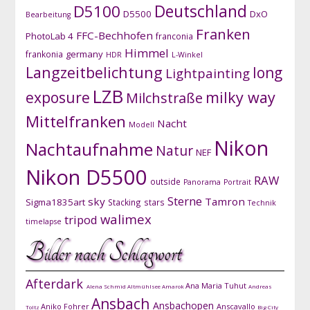
D5100
Deutschland
D5500
DxO
Bearbeitung
Franken
FFC-Bechhofen
PhotoLab 4
franconia
Himmel
germany
frankonia
HDR
L-Winkel
Langzeitbelichtung
long
Lightpainting
LZB
exposure
milky way
Milchstraße
Mittelfranken
Nacht
Modell
Nikon
Nachtaufnahme
Natur
NEF
Nikon D5500
RAW
outside
Panorama
Portrait
Sterne
sky
Tamron
Sigma1835art
Stacking
stars
Technik
walimex
tripod
timelapse
Bilder nach Schlagwort
Afterdark
Ana Maria Tuhut
Alena Schmid
Altmühlsee
Amarok
Andreas
Ansbach
Ansbachopen
Aniko Fohrer
Anscavallo
Toltz
Big City