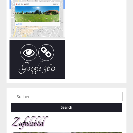
Google 360
Search
for:
Zufallsbild