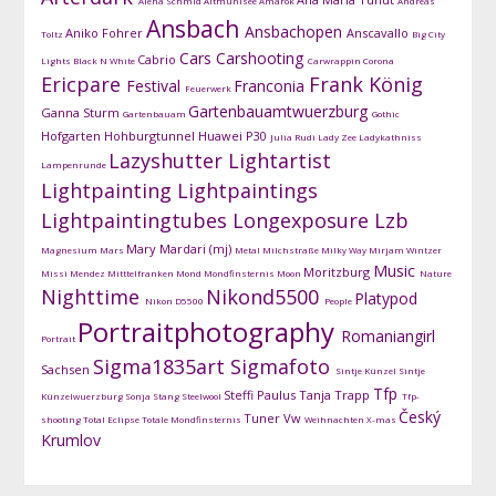
Alena Schmid
Altmühlsee
Amarok
Andreas
Ansbach
Ansbachopen
Aniko Fohrer
Anscavallo
Toltz
Big City
Cars
Carshooting
Cabrio
Lights
Black N White
Carwrappin
Corona
Ericpare
Frank König
Festival
Franconia
Feuerwerk
Gartenbauamtwuerzburg
Ganna Sturm
Gartenbauam
Gothic
Hofgarten
Hohburgtunnel
Huawei P30
Julia Rudi
Lady Zee
Ladykathniss
Lazyshutter
Lightartist
Lampenrunde
Lightpainting
Lightpaintings
Lightpaintingtubes
Longexposure
Lzb
Mary Mardari (mj)
Magnesium
Mars
Metal
Milchstraße
Milky Way
Mirjam Wintzer
Music
Moritzburg
Missi Mendez
Mitttelfranken
Mond
Mondfinsternis
Moon
Nature
Nighttime
Nikond5500
Platypod
Nikon D5500
People
Portraitphotography
Romaniangirl
Portrait
Sigma1835art
Sigmafoto
Sachsen
Sintje Künzel
Sintje
Tfp
Steffi Paulus
Tanja Trapp
Künzelwuerzburg
Sonja Stang
Steelwool
Tfp-
Český
Tuner
Vw
shooting
Total Eclipse
Totale Mondfinsternis
Weihnachten
X-mas
Krumlov