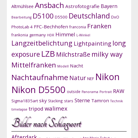
Ansbach
Bayern
Astrofotografie
Altmühlsee
D5100
Deutschland
D5500
DxO
Bearbeitung
Franken
FFC-Bechhofen
PhotoLab 4
franconia
Himmel
germany
frankonia
HDR
L-Winkel
Langzeitbelichtung
long
Lightpainting
LZB
exposure
milky way
Milchstraße
Mittelfranken
Nacht
Modell
Nikon
Nachtaufnahme
Natur
NEF
Nikon D5500
RAW
outside
Panorama
Portrait
Sterne
sky
Tamron
Sigma1835art
Stacking
stars
Technik
walimex
tripod
timelapse
Bilder nach Schlagwort
Afterdark
Ana Maria Tuhut