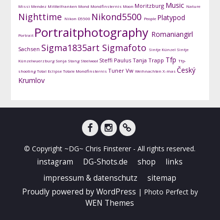
Music
Moritzburg
Missi Mendez
Mitttelfranken
Mond
Mondfinsternis
Moon
Nature
Nighttime
Nikond5500
Platypod
Nikon D5500
People
Portraitphotography
Romaniangirl
Portrait
Sigma1835art
Sigmafoto
Sachsen
Sintje Künzel
Sintje
Tfp
Steffi Paulus
Tanja Trapp
Künzelwuerzburg
Sonja Stang
Steelwool
Tfp-
Český
Tuner
Vw
shooting
Total Eclipse
Totale Mondfinsternis
Weihnachten
X-mas
Krumlov
facebook
instagram
DG-
© Copyright ~DG~ Chris Finsterer - All rights reserved.
Shots
instagram
DG-Shots.de
shop
links
impressum & datenschutz
sitemap
Proudly powered by WordPress
|
Photo Perfect by
WEN Themes