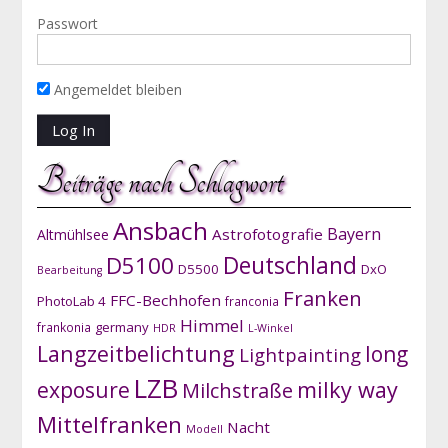
Passwort
Angemeldet bleiben
Beiträge nach Schlagwort
Ansbach
Bayern
Astrofotografie
Altmühlsee
D5100
Deutschland
D5500
DxO
Bearbeitung
Franken
FFC-Bechhofen
PhotoLab 4
franconia
Himmel
germany
frankonia
HDR
L-Winkel
Langzeitbelichtung
long
Lightpainting
LZB
exposure
milky way
Milchstraße
Mittelfranken
Nacht
Modell