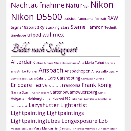
Nikon
Nachtaufnahme
Natur
NEF
Nikon D5500
RAW
outside
Panorama
Portrait
Sterne
sky
Tamron
Sigma1835art
Stacking
stars
Technik
walimex
tripod
timelapse
Bilder nach Schlagwort
Afterdark
Ana Maria Tuhut
Alena Schmid
Altmühlsee
Amarok
Andreas
Ansbach
Ansbachopen
Aniko Fohrer
Anscavallo
Toltz
Big City
Cars
Carshooting
Cabrio
Lights
Black N White
Carwrappin
Corona
Ericpare
Frank König
Festival
Franconia
Feuerwerk
Gartenbauamtwuerzburg
Ganna Sturm
Gartenbauam
Gothic
Hofgarten
Hohburgtunnel
Huawei P30
Julia Rudi
Lady Zee
Ladykathniss
Lazyshutter
Lightartist
Lampenrunde
Lightpainting
Lightpaintings
Lightpaintingtubes
Longexposure
Lzb
Mary Mardari (mj)
Magnesium
Mars
Metal
Milchstraße
Milky Way
Mirjam Wintzer