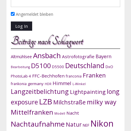
Angemeldet bleiben
Beiträge nach Schlagwort
Ansbach
Bayern
Astrofotografie
Altmühlsee
D5100
Deutschland
D5500
DxO
Bearbeitung
Franken
FFC-Bechhofen
PhotoLab 4
franconia
Himmel
germany
frankonia
HDR
L-Winkel
Langzeitbelichtung
long
Lightpainting
LZB
exposure
milky way
Milchstraße
Mittelfranken
Nacht
Modell
Nikon
Nachtaufnahme
Natur
NEF