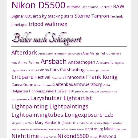
Nikon D5500
RAW
outside
Panorama
Portrait
Sterne
sky
Tamron
Sigma1835art
Stacking
stars
Technik
walimex
tripod
timelapse
Bilder nach Schlagwort
Afterdark
Ana Maria Tuhut
Alena Schmid
Altmühlsee
Amarok
Andreas
Ansbach
Ansbachopen
Aniko Fohrer
Anscavallo
Toltz
Big City
Cars
Carshooting
Cabrio
Lights
Black N White
Carwrappin
Corona
Ericpare
Frank König
Festival
Franconia
Feuerwerk
Gartenbauamtwuerzburg
Ganna Sturm
Gartenbauam
Gothic
Hofgarten
Hohburgtunnel
Huawei P30
Julia Rudi
Lady Zee
Ladykathniss
Lazyshutter
Lightartist
Lampenrunde
Lightpainting
Lightpaintings
Lightpaintingtubes
Longexposure
Lzb
Mary Mardari (mj)
Magnesium
Mars
Metal
Milchstraße
Milky Way
Mirjam Wintzer
Music
Moritzburg
Missi Mendez
Mitttelfranken
Mond
Mondfinsternis
Moon
Nature
Nighttime
Nikond5500
Platypod
Nikon D5500
People