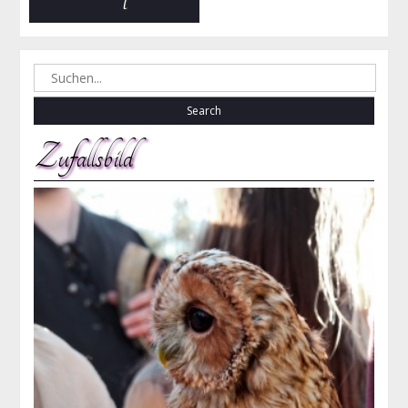
Search
for:
Zufallsbild