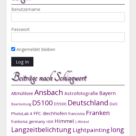
Benutzername
Passwort
Angemeldet bleiben
Beiträge nach Schlagwort
Ansbach
Bayern
Astrofotografie
Altmühlsee
D5100
Deutschland
D5500
DxO
Bearbeitung
Franken
FFC-Bechhofen
PhotoLab 4
franconia
Himmel
germany
frankonia
HDR
L-Winkel
Langzeitbelichtung
long
Lightpainting