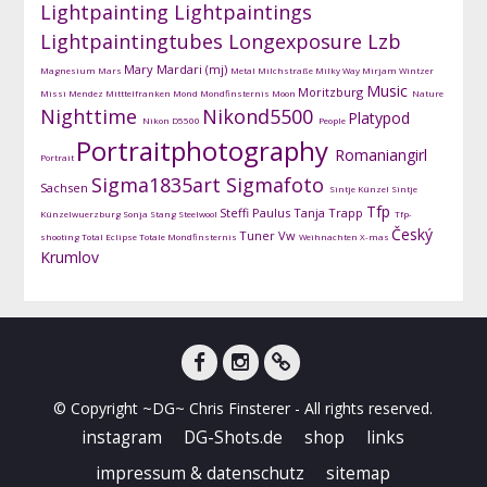
Lightpainting
Lightpaintings
Lightpaintingtubes
Longexposure
Lzb
Mary Mardari (mj)
Magnesium
Mars
Metal
Milchstraße
Milky Way
Mirjam Wintzer
Music
Moritzburg
Missi Mendez
Mitttelfranken
Mond
Mondfinsternis
Moon
Nature
Nighttime
Nikond5500
Platypod
Nikon D5500
People
Portraitphotography
Romaniangirl
Portrait
Sigma1835art
Sigmafoto
Sachsen
Sintje Künzel
Sintje
Tfp
Steffi Paulus
Tanja Trapp
Künzelwuerzburg
Sonja Stang
Steelwool
Tfp-
Český
Tuner
Vw
shooting
Total Eclipse
Totale Mondfinsternis
Weihnachten
X-mas
Krumlov
facebook
instagram
DG-
© Copyright ~DG~ Chris Finsterer - All rights reserved.
Shots
instagram
DG-Shots.de
shop
links
impressum & datenschutz
sitemap