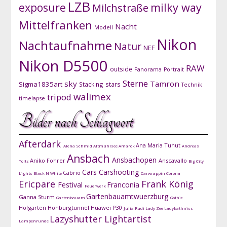
LZB
exposure
milky way
Milchstraße
Mittelfranken
Nacht
Modell
Nikon
Nachtaufnahme
Natur
NEF
Nikon D5500
RAW
outside
Panorama
Portrait
Sterne
sky
Tamron
Sigma1835art
Stacking
stars
Technik
walimex
tripod
timelapse
Bilder nach Schlagwort
Afterdark
Ana Maria Tuhut
Alena Schmid
Altmühlsee
Amarok
Andreas
Ansbach
Ansbachopen
Aniko Fohrer
Anscavallo
Toltz
Big City
Cars
Carshooting
Cabrio
Lights
Black N White
Carwrappin
Corona
Ericpare
Frank König
Festival
Franconia
Feuerwerk
Gartenbauamtwuerzburg
Ganna Sturm
Gartenbauam
Gothic
Hofgarten
Hohburgtunnel
Huawei P30
Julia Rudi
Lady Zee
Ladykathniss
Lazyshutter
Lightartist
Lampenrunde