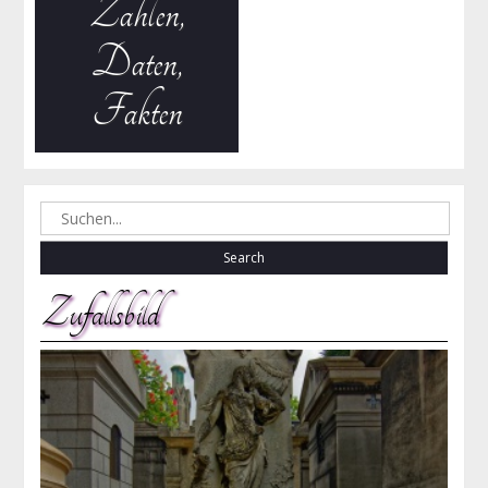
Zahlen,
Daten,
Fakten
Search
for:
Zufallsbild