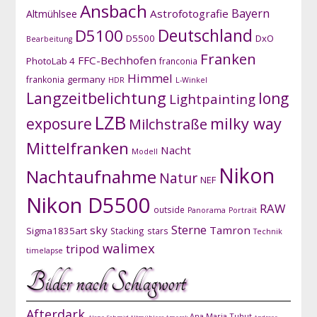
Ansbach
Bayern
Astrofotografie
Altmühlsee
D5100
Deutschland
D5500
DxO
Bearbeitung
Franken
FFC-Bechhofen
PhotoLab 4
franconia
Himmel
germany
frankonia
HDR
L-Winkel
Langzeitbelichtung
long
Lightpainting
LZB
exposure
milky way
Milchstraße
Mittelfranken
Nacht
Modell
Nikon
Nachtaufnahme
Natur
NEF
Nikon D5500
RAW
outside
Panorama
Portrait
Sterne
sky
Tamron
Sigma1835art
Stacking
stars
Technik
walimex
tripod
timelapse
Bilder nach Schlagwort
Afterdark
Ana Maria Tuhut
Alena Schmid
Altmühlsee
Amarok
Andreas