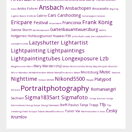
Ansbach
Ansbachopen
Aniko Fohrer
Anscavallo
Toltz
Big City
Cars
Carshooting
Cabrio
Lights
Black N White
Carwrappin
Corona
Ericpare
Frank König
Festival
Franconia
Feuerwerk
Gartenbauamtwuerzburg
Ganna Sturm
Gartenbauam
Gothic
Hofgarten
Hohburgtunnel
Huawei P30
Julia Rudi
Lady Zee
Ladykathniss
Lazyshutter
Lightartist
Lampenrunde
Lightpainting
Lightpaintings
Lightpaintingtubes
Longexposure
Lzb
Mary Mardari (mj)
Magnesium
Mars
Metal
Milchstraße
Milky Way
Mirjam Wintzer
Music
Moritzburg
Missi Mendez
Mitttelfranken
Mond
Mondfinsternis
Moon
Nature
Nighttime
Nikond5500
Platypod
Nikon D5500
People
Portraitphotography
Romaniangirl
Portrait
Sigma1835art
Sigmafoto
Sachsen
Sintje Künzel
Sintje
Tfp
Steffi Paulus
Tanja Trapp
Künzelwuerzburg
Sonja Stang
Steelwool
Tfp-
Český
Tuner
Vw
shooting
Total Eclipse
Totale Mondfinsternis
Weihnachten
X-mas
Krumlov