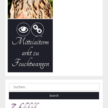
Mittelalterm
arkt zu
Feuchtwangen
Search
for:
Zufallsbild