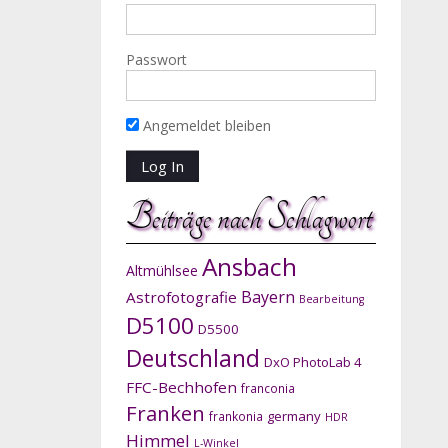
Passwort
Angemeldet bleiben
Beiträge nach Schlagwort
Ansbach
Altmühlsee
Bayern
Astrofotografie
Bearbeitung
D5100
D5500
Deutschland
DxO PhotoLab 4
FFC-Bechhofen
franconia
Franken
germany
frankonia
HDR
Himmel
L-Winkel