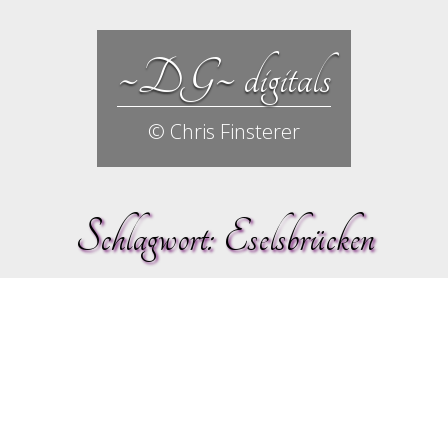
~DG~ digitals
© Chris Finsterer
Schlagwort:
Eselsbrücken