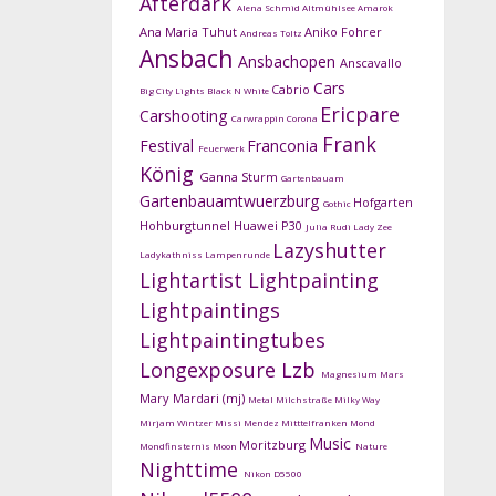
Afterdark
Alena Schmid
Altmühlsee
Amarok
Ana Maria Tuhut
Aniko Fohrer
Andreas Toltz
Ansbach
Ansbachopen
Anscavallo
Cars
Cabrio
Big City Lights
Black N White
Ericpare
Carshooting
Carwrappin
Corona
Frank
Festival
Franconia
Feuerwerk
König
Ganna Sturm
Gartenbauam
Gartenbauamtwuerzburg
Hofgarten
Gothic
Hohburgtunnel
Huawei P30
Julia Rudi
Lady Zee
Lazyshutter
Ladykathniss
Lampenrunde
Lightartist
Lightpainting
Lightpaintings
Lightpaintingtubes
Longexposure
Lzb
Magnesium
Mars
Mary Mardari (mj)
Metal
Milchstraße
Milky Way
Mirjam Wintzer
Missi Mendez
Mitttelfranken
Mond
Music
Moritzburg
Mondfinsternis
Moon
Nature
Nighttime
Nikon D5500