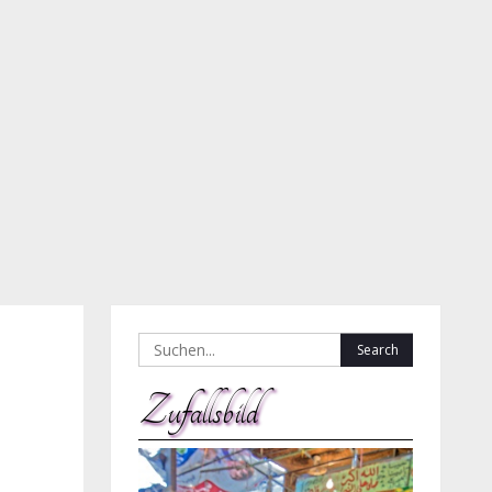
Search
for:
Zufallsbild