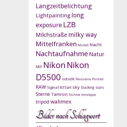
Langzeitbelichtung
long
Lightpainting
LZB
exposure
milky way
Milchstraße
Mittelfranken
Nacht
Modell
Nachtaufnahme
Natur
Nikon
Nikon
NEF
D5500
outside
Panorama
Portrait
RAW
sky
Sigma1835art
Stacking
stars
Sterne
Tamron
Technik
timelapse
walimex
tripod
Bilder nach Schlagwort