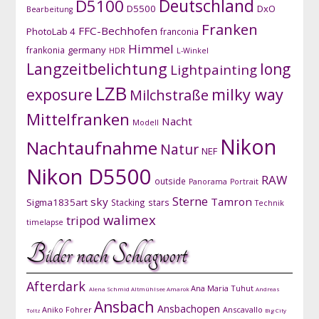
D5100
Deutschland
D5500
DxO
Bearbeitung
Franken
FFC-Bechhofen
PhotoLab 4
franconia
Himmel
germany
frankonia
HDR
L-Winkel
Langzeitbelichtung
long
Lightpainting
LZB
exposure
milky way
Milchstraße
Mittelfranken
Nacht
Modell
Nikon
Nachtaufnahme
Natur
NEF
Nikon D5500
RAW
outside
Panorama
Portrait
Sterne
sky
Tamron
Sigma1835art
Stacking
stars
Technik
walimex
tripod
timelapse
Bilder nach Schlagwort
Afterdark
Ana Maria Tuhut
Alena Schmid
Altmühlsee
Amarok
Andreas
Ansbach
Ansbachopen
Aniko Fohrer
Anscavallo
Toltz
Big City