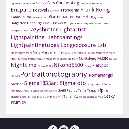
Cars
Carshooting
Cabrio
Lights
Black N White
Carwrappin
Corona
Ericpare
Frank König
Festival
Franconia
Feuerwerk
Gartenbauamtwuerzburg
Ganna Sturm
Gartenbauam
Gothic
Hofgarten
Hohburgtunnel
Huawei P30
Julia Rudi
Lady Zee
Ladykathniss
Lazyshutter
Lightartist
Lampenrunde
Lightpainting
Lightpaintings
Lightpaintingtubes
Longexposure
Lzb
Mary Mardari (mj)
Magnesium
Mars
Metal
Milchstraße
Milky Way
Mirjam Wintzer
Music
Moritzburg
Missi Mendez
Mitttelfranken
Mond
Mondfinsternis
Moon
Nature
Nighttime
Nikond5500
Platypod
Nikon D5500
People
Portraitphotography
Romaniangirl
Portrait
Sigma1835art
Sigmafoto
Sachsen
Sintje Künzel
Sintje
Tfp
Steffi Paulus
Tanja Trapp
Künzelwuerzburg
Sonja Stang
Steelwool
Tfp-
Český
Tuner
Vw
shooting
Total Eclipse
Totale Mondfinsternis
Weihnachten
X-mas
Krumlov