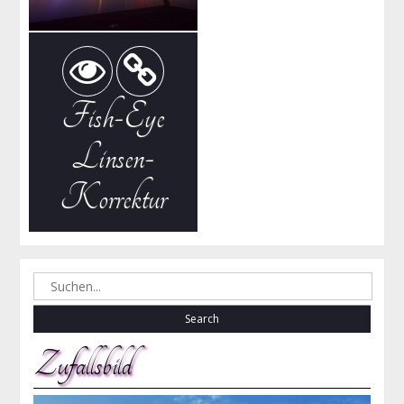
Fish-Eye
Linsen-
Korrektur
Search
for:
Zufallsbild