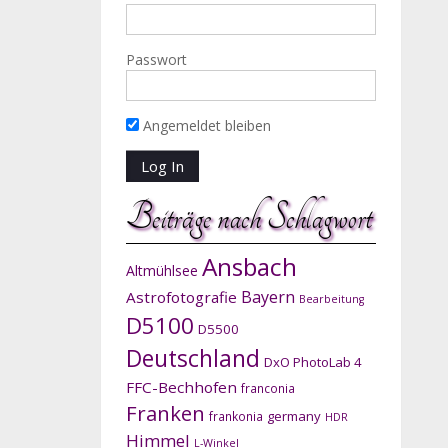
Passwort
Angemeldet bleiben
Beiträge nach Schlagwort
Ansbach
Altmühlsee
Bayern
Astrofotografie
Bearbeitung
D5100
D5500
Deutschland
DxO PhotoLab 4
FFC-Bechhofen
franconia
Franken
germany
frankonia
HDR
Himmel
L-Winkel