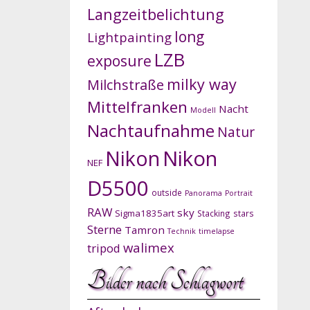
Langzeitbelichtung
long
Lightpainting
LZB
exposure
milky way
Milchstraße
Mittelfranken
Nacht
Modell
Nachtaufnahme
Natur
Nikon
Nikon
NEF
D5500
outside
Panorama
Portrait
RAW
sky
Sigma1835art
Stacking
stars
Sterne
Tamron
Technik
timelapse
walimex
tripod
Bilder nach Schlagwort