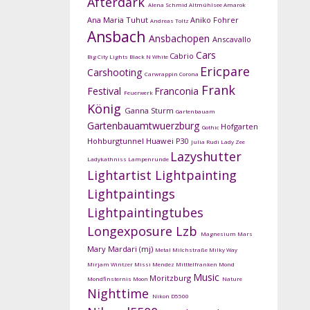
Afterdark
Alena Schmid
Altmühlsee
Amarok
Ana Maria Tuhut
Aniko Fohrer
Andreas Toltz
Ansbach
Ansbachopen
Anscavallo
Cars
Cabrio
Big City Lights
Black N White
Ericpare
Carshooting
Carwrappin
Corona
Frank
Festival
Franconia
Feuerwerk
König
Ganna Sturm
Gartenbauam
Gartenbauamtwuerzburg
Hofgarten
Gothic
Hohburgtunnel
Huawei P30
Julia Rudi
Lady Zee
Lazyshutter
Ladykathniss
Lampenrunde
Lightartist
Lightpainting
Lightpaintings
Lightpaintingtubes
Longexposure
Lzb
Magnesium
Mars
Mary Mardari (mj)
Metal
Milchstraße
Milky Way
Mirjam Wintzer
Missi Mendez
Mitttelfranken
Mond
Music
Moritzburg
Mondfinsternis
Moon
Nature
Nighttime
Nikon D5500