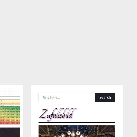
Search
for:
Zufallsbild