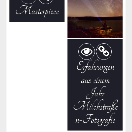
Masterpiece
Erfahrungen
aus einem
Jahr
Milchstraße
n-Fotografie