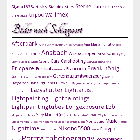
Sterne
sky
Tamron
Sigma1835art
Stacking
stars
Technik
walimex
tripod
timelapse
Bilder nach Schlagwort
Afterdark
Ana Maria Tuhut
Alena Schmid
Altmühlsee
Amarok
Andreas
Ansbach
Ansbachopen
Aniko Fohrer
Anscavallo
Toltz
Big City
Cars
Carshooting
Cabrio
Lights
Black N White
Carwrappin
Corona
Ericpare
Frank König
Festival
Franconia
Feuerwerk
Gartenbauamtwuerzburg
Ganna Sturm
Gartenbauam
Gothic
Hofgarten
Hohburgtunnel
Huawei P30
Julia Rudi
Lady Zee
Ladykathniss
Lazyshutter
Lightartist
Lampenrunde
Lightpainting
Lightpaintings
Lightpaintingtubes
Longexposure
Lzb
Mary Mardari (mj)
Magnesium
Mars
Metal
Milchstraße
Milky Way
Mirjam Wintzer
Music
Moritzburg
Missi Mendez
Mitttelfranken
Mond
Mondfinsternis
Moon
Nature
Nighttime
Nikond5500
Platypod
Nikon D5500
People
Portraitphotography
Romaniangirl
Portrait