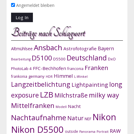
Angemeldet bleiben
Beiträge nach Schlagwort
Ansbach
Bayern
Astrofotografie
Altmühlsee
D5100
Deutschland
D5500
DxO
Bearbeitung
Franken
FFC-Bechhofen
PhotoLab 4
franconia
Himmel
germany
frankonia
HDR
L-Winkel
Langzeitbelichtung
long
Lightpainting
LZB
exposure
milky way
Milchstraße
Mittelfranken
Nacht
Modell
Nikon
Nachtaufnahme
Natur
NEF
Nikon D5500
RAW
outside
Panorama
Portrait