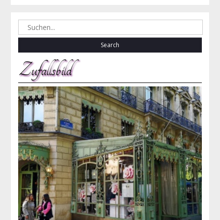
Search
for:
Zufallsbild