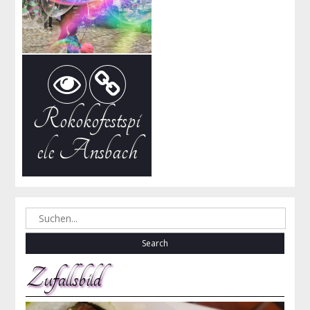
Rokokofestspi
ele Ansbach
Search
for:
Zufallsbild