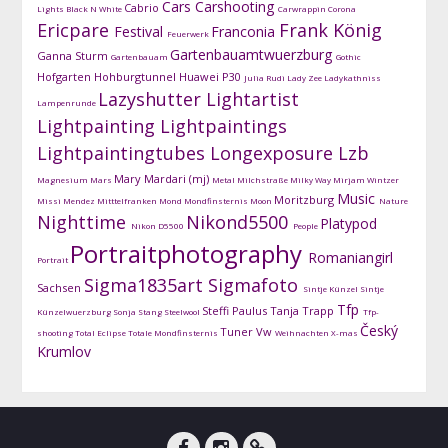
Cars
Carshooting
Cabrio
Lights
Black N White
Carwrappin
Corona
Ericpare
Frank König
Festival
Franconia
Feuerwerk
Gartenbauamtwuerzburg
Ganna Sturm
Gartenbauam
Gothic
Hofgarten
Hohburgtunnel
Huawei P30
Julia Rudi
Lady Zee
Ladykathniss
Lazyshutter
Lightartist
Lampenrunde
Lightpainting
Lightpaintings
Lightpaintingtubes
Longexposure
Lzb
Mary Mardari (mj)
Magnesium
Mars
Metal
Milchstraße
Milky Way
Mirjam Wintzer
Music
Moritzburg
Missi Mendez
Mitttelfranken
Mond
Mondfinsternis
Moon
Nature
Nighttime
Nikond5500
Platypod
Nikon D5500
People
Portraitphotography
Romaniangirl
Portrait
Sigma1835art
Sigmafoto
Sachsen
Sintje Künzel
Sintje
Tfp
Steffi Paulus
Tanja Trapp
Künzelwuerzburg
Sonja Stang
Steelwool
Tfp-
Český
Tuner
Vw
shooting
Total Eclipse
Totale Mondfinsternis
Weihnachten
X-mas
Krumlov