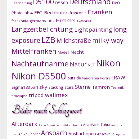
D5100
Deutschland
D5500
DxO
Bearbeitung
Franken
FFC-Bechhofen
PhotoLab 4
franconia
Himmel
germany
frankonia
HDR
L-Winkel
Langzeitbelichtung
long
Lightpainting
LZB
exposure
milky way
Milchstraße
Mittelfranken
Nacht
Modell
Nikon
Nachtaufnahme
Natur
NEF
Nikon D5500
RAW
outside
Panorama
Portrait
Sterne
sky
Tamron
Sigma1835art
Stacking
stars
Technik
walimex
tripod
timelapse
Bilder nach Schlagwort
Afterdark
Ana Maria Tuhut
Alena Schmid
Altmühlsee
Amarok
Andreas
Ansbach
Ansbachopen
Aniko Fohrer
Anscavallo
Toltz
Big City