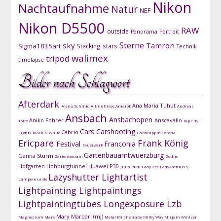
Nikon
Nachtaufnahme
Natur
NEF
Nikon D5500
RAW
outside
Panorama
Portrait
Sterne
sky
Tamron
Sigma1835art
Stacking
stars
Technik
walimex
tripod
timelapse
Bilder nach Schlagwort
Afterdark
Ana Maria Tuhut
Alena Schmid
Altmühlsee
Amarok
Andreas
Ansbach
Ansbachopen
Aniko Fohrer
Anscavallo
Toltz
Big City
Cars
Carshooting
Cabrio
Lights
Black N White
Carwrappin
Corona
Ericpare
Frank König
Festival
Franconia
Feuerwerk
Gartenbauamtwuerzburg
Ganna Sturm
Gartenbauam
Gothic
Hofgarten
Hohburgtunnel
Huawei P30
Julia Rudi
Lady Zee
Ladykathniss
Lazyshutter
Lightartist
Lampenrunde
Lightpainting
Lightpaintings
Lightpaintingtubes
Longexposure
Lzb
Mary Mardari (mj)
Magnesium
Mars
Metal
Milchstraße
Milky Way
Mirjam Wintzer