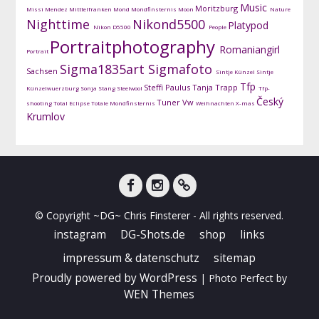
Music
Moritzburg
Missi Mendez
Mitttelfranken
Mond
Mondfinsternis
Moon
Nature
Nighttime
Nikond5500
Platypod
Nikon D5500
People
Portraitphotography
Romaniangirl
Portrait
Sigma1835art
Sigmafoto
Sachsen
Sintje Künzel
Sintje
Tfp
Steffi Paulus
Tanja Trapp
Künzelwuerzburg
Sonja Stang
Steelwool
Tfp-
Český
Tuner
Vw
shooting
Total Eclipse
Totale Mondfinsternis
Weihnachten
X-mas
Krumlov
facebook
instagram
DG-
© Copyright ~DG~ Chris Finsterer - All rights reserved.
Shots
instagram
DG-Shots.de
shop
links
impressum & datenschutz
sitemap
Proudly powered by WordPress
|
Photo Perfect by
WEN Themes