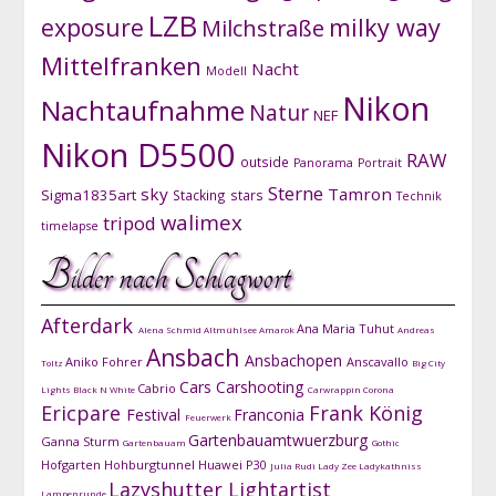
LZB
exposure
milky way
Milchstraße
Mittelfranken
Nacht
Modell
Nikon
Nachtaufnahme
Natur
NEF
Nikon D5500
RAW
outside
Panorama
Portrait
Sterne
sky
Tamron
Sigma1835art
Stacking
stars
Technik
walimex
tripod
timelapse
Bilder nach Schlagwort
Afterdark
Ana Maria Tuhut
Alena Schmid
Altmühlsee
Amarok
Andreas
Ansbach
Ansbachopen
Aniko Fohrer
Anscavallo
Toltz
Big City
Cars
Carshooting
Cabrio
Lights
Black N White
Carwrappin
Corona
Ericpare
Frank König
Festival
Franconia
Feuerwerk
Gartenbauamtwuerzburg
Ganna Sturm
Gartenbauam
Gothic
Hofgarten
Hohburgtunnel
Huawei P30
Julia Rudi
Lady Zee
Ladykathniss
Lazyshutter
Lightartist
Lampenrunde