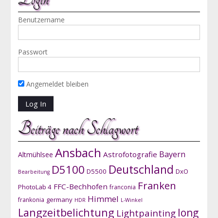
Benutzername
Passwort
Angemeldet bleiben
Beiträge nach Schlagwort
Ansbach
Bayern
Astrofotografie
Altmühlsee
D5100
Deutschland
D5500
DxO
Bearbeitung
Franken
FFC-Bechhofen
PhotoLab 4
franconia
Himmel
germany
frankonia
HDR
L-Winkel
Langzeitbelichtung
long
Lightpainting