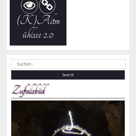
(K)Altm
ühlsee 2.0
Search
for:
Zufallsbild