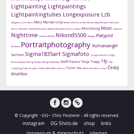
Lightpainting
Lightpaintings
Lightpaintingtubes
Longexposure
Lzb
Mary Mardari (mj)
Magnesium
Mars
Metal
Milchstraße
Milky Way
Mirjam Wintzer
Music
Moritzburg
Missi Mendez
Mitttelfranken
Mond
Mondfinsternis
Moon
Nature
Nighttime
Nikond5500
Platypod
Nikon D5500
People
Portraitphotography
Romaniangirl
Portrait
Sigma1835art
Sigmafoto
Sachsen
Sintje Künzel
Sintje
Tfp
Steffi Paulus
Tanja Trapp
Künzelwuerzburg
Sonja Stang
Steelwool
Tfp-
Český
Tuner
Vw
shooting
Total Eclipse
Totale Mondfinsternis
Weihnachten
X-mas
Krumlov
facebook
instagram
DG-
© Copyright ~DG~ Chris Finsterer - All rights reserved.
Shots
instagram
DG-Shots.de
shop
links
impressum & datenschutz
sitemap