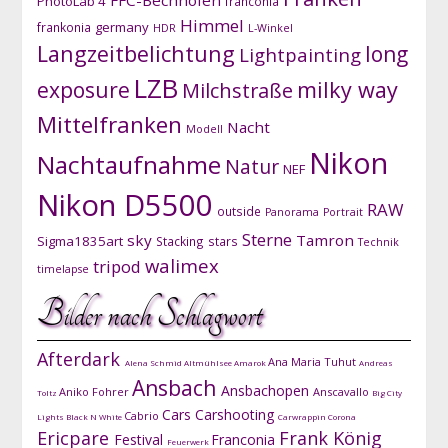
PhotoLab 4
franconia
Himmel
germany
frankonia
HDR
L-Winkel
Langzeitbelichtung
long
Lightpainting
LZB
exposure
milky way
Milchstraße
Mittelfranken
Nacht
Modell
Nikon
Nachtaufnahme
Natur
NEF
Nikon D5500
RAW
outside
Panorama
Portrait
Sterne
sky
Tamron
Sigma1835art
Stacking
stars
Technik
walimex
tripod
timelapse
Bilder nach Schlagwort
Afterdark
Ana Maria Tuhut
Alena Schmid
Altmühlsee
Amarok
Andreas
Ansbach
Ansbachopen
Aniko Fohrer
Anscavallo
Toltz
Big City
Cars
Carshooting
Cabrio
Lights
Black N White
Carwrappin
Corona
Ericpare
Frank König
Festival
Franconia
Feuerwerk