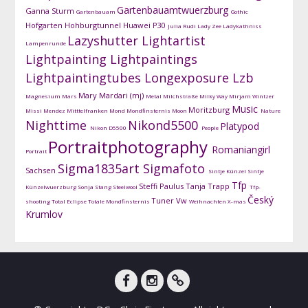
Gartenbauamtwuerzburg
Ganna Sturm
Gartenbauam
Gothic
Hofgarten
Hohburgtunnel
Huawei P30
Julia Rudi
Lady Zee
Ladykathniss
Lazyshutter
Lightartist
Lampenrunde
Lightpainting
Lightpaintings
Lightpaintingtubes
Longexposure
Lzb
Mary Mardari (mj)
Magnesium
Mars
Metal
Milchstraße
Milky Way
Mirjam Wintzer
Music
Moritzburg
Missi Mendez
Mitttelfranken
Mond
Mondfinsternis
Moon
Nature
Nighttime
Nikond5500
Platypod
Nikon D5500
People
Portraitphotography
Romaniangirl
Portrait
Sigma1835art
Sigmafoto
Sachsen
Sintje Künzel
Sintje
Tfp
Steffi Paulus
Tanja Trapp
Künzelwuerzburg
Sonja Stang
Steelwool
Tfp-
Český
Tuner
Vw
shooting
Total Eclipse
Totale Mondfinsternis
Weihnachten
X-mas
Krumlov
facebook
instagram
DG-