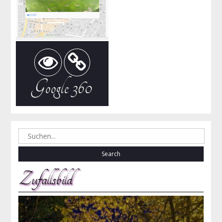
Google 360
Search
for:
Zufallsbild