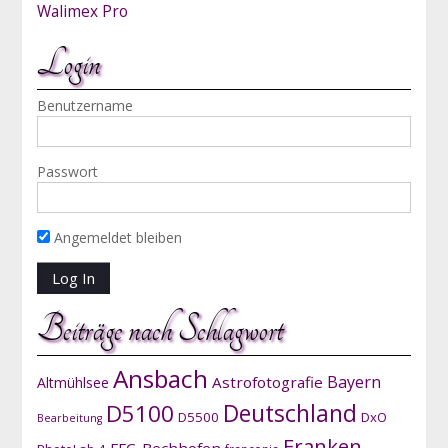
Walimex Pro
Login
Benutzername
Passwort
Angemeldet bleiben
Beiträge nach Schlagwort
Ansbach
Bayern
Astrofotografie
Altmühlsee
D5100
Deutschland
D5500
DxO
Bearbeitung
Franken
FFC-Bechhofen