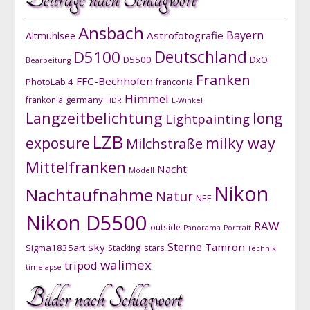
Ansbach
Bayern
Astrofotografie
Altmühlsee
D5100
Deutschland
D5500
DxO
Bearbeitung
Franken
FFC-Bechhofen
PhotoLab 4
franconia
Himmel
germany
frankonia
HDR
L-Winkel
Langzeitbelichtung
long
Lightpainting
LZB
exposure
milky way
Milchstraße
Mittelfranken
Nacht
Modell
Nikon
Nachtaufnahme
Natur
NEF
Nikon D5500
RAW
outside
Panorama
Portrait
Sterne
sky
Tamron
Sigma1835art
Stacking
stars
Technik
walimex
tripod
timelapse
Bilder nach Schlagwort