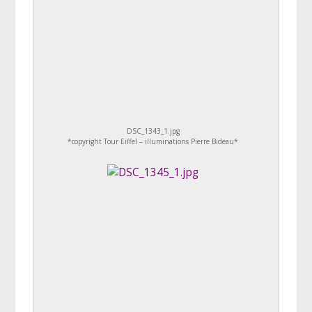
DSC_1343_1.jpg
*copyright Tour Eiffel – illuminations Pierre Bideau*