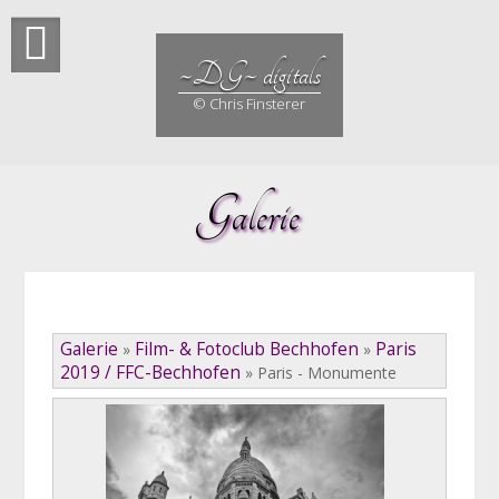
Skip
to
content
~DG~ digitals
© Chris Finsterer
Galerie
Galerie
Film- & Fotoclub Bechhofen
Paris
»
»
2019 / FFC-Bechhofen
»
Paris - Monumente