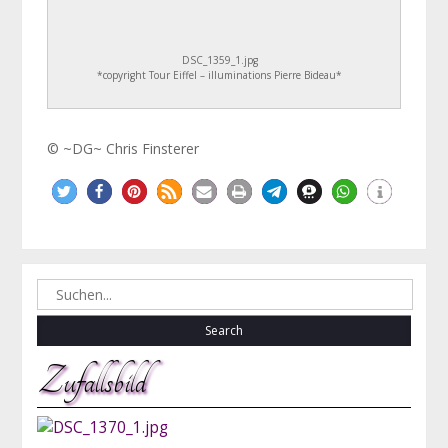
DSC_1359_1.jpg
*copyright Tour Eiffel – illuminations Pierre Bideau*
© ~DG~ Chris Finsterer
Search
for:
Zufallsbild