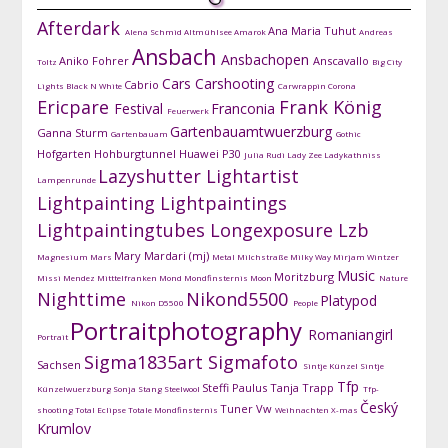
Afterdark
Ana Maria Tuhut
Alena Schmid
Altmühlsee
Amarok
Andreas
Ansbach
Ansbachopen
Aniko Fohrer
Anscavallo
Toltz
Big City
Cars
Carshooting
Cabrio
Lights
Black N White
Carwrappin
Corona
Ericpare
Frank König
Festival
Franconia
Feuerwerk
Gartenbauamtwuerzburg
Ganna Sturm
Gartenbauam
Gothic
Hofgarten
Hohburgtunnel
Huawei P30
Julia Rudi
Lady Zee
Ladykathniss
Lazyshutter
Lightartist
Lampenrunde
Lightpainting
Lightpaintings
Lightpaintingtubes
Longexposure
Lzb
Mary Mardari (mj)
Magnesium
Mars
Metal
Milchstraße
Milky Way
Mirjam Wintzer
Music
Moritzburg
Missi Mendez
Mitttelfranken
Mond
Mondfinsternis
Moon
Nature
Nighttime
Nikond5500
Platypod
Nikon D5500
People
Portraitphotography
Romaniangirl
Portrait
Sigma1835art
Sigmafoto
Sachsen
Sintje Künzel
Sintje
Tfp
Steffi Paulus
Tanja Trapp
Künzelwuerzburg
Sonja Stang
Steelwool
Tfp-
Český
Tuner
Vw
shooting
Total Eclipse
Totale Mondfinsternis
Weihnachten
X-mas
Krumlov