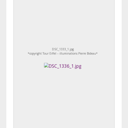
DSC_1333_1.jpg
*copyright Tour Eiffel – illuminations Pierre Bideau*