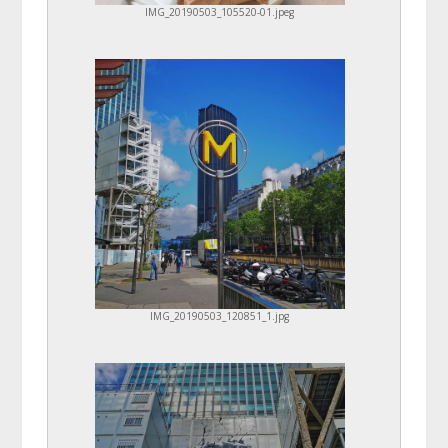
IMG_20190503_105520-01.jpeg
IMG_20190503_120851_1.jpg