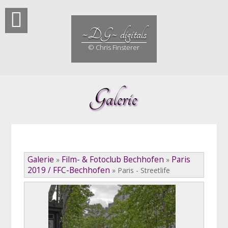
Skip
to
content
~DG~ digitals
© Chris Finsterer
Galerie
Galerie
Film- & Fotoclub Bechhofen
Paris
»
»
2019 / FFC-Bechhofen
»
Paris - Streetlife