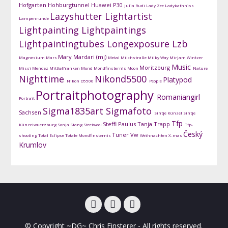
Hofgarten
Hohburgtunnel
Huawei P30
Julia Rudi
Lady Zee
Ladykathniss
Lazyshutter
Lightartist
Lampenrunde
Lightpainting
Lightpaintings
Lightpaintingtubes
Longexposure
Lzb
Mary Mardari (mj)
Magnesium
Mars
Metal
Milchstraße
Milky Way
Mirjam Wintzer
Music
Moritzburg
Missi Mendez
Mitttelfranken
Mond
Mondfinsternis
Moon
Nature
Nighttime
Nikond5500
Platypod
Nikon D5500
People
Portraitphotography
Romaniangirl
Portrait
Sigma1835art
Sigmafoto
Sachsen
Sintje Künzel
Sintje
Tfp
Steffi Paulus
Tanja Trapp
Künzelwuerzburg
Sonja Stang
Steelwool
Tfp-
Český
Tuner
Vw
shooting
Total Eclipse
Totale Mondfinsternis
Weihnachten
X-mas
Krumlov
facebook
instagram
DG-
© Copyright ~DG~ Chris Finsterer - All rights reserved.