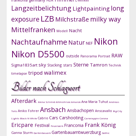
germany
frankonia
HDR
L-Winkel
Langzeitbelichtung
long
Lightpainting
LZB
exposure
milky way
Milchstraße
Mittelfranken
Nacht
Modell
Nikon
Nachtaufnahme
Natur
NEF
Nikon D5500
RAW
outside
Panorama
Portrait
Sterne
sky
Tamron
Sigma1835art
Stacking
stars
Technik
walimex
tripod
timelapse
Bilder nach Schlagwort
Afterdark
Ana Maria Tuhut
Alena Schmid
Altmühlsee
Amarok
Andreas
Ansbach
Ansbachopen
Aniko Fohrer
Anscavallo
Toltz
Big City
Cars
Carshooting
Cabrio
Lights
Black N White
Carwrappin
Corona
Ericpare
Frank König
Festival
Franconia
Feuerwerk
Gartenbauamtwuerzburg
Ganna Sturm
Gartenbauam
Gothic