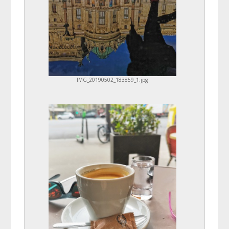
IMG_20190502_183859_1.jpg