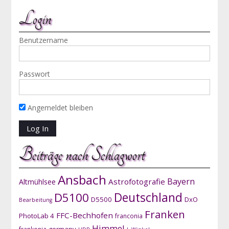
Login
Benutzername
Passwort
Angemeldet bleiben
Beiträge nach Schlagwort
Ansbach
Bayern
Astrofotografie
Altmühlsee
D5100
Deutschland
D5500
DxO
Bearbeitung
Franken
FFC-Bechhofen
PhotoLab 4
franconia
Himmel