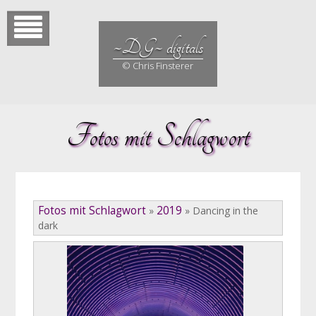
Skip
to
content
~DG~ digitals
© Chris Finsterer
Fotos mit Schlagwort
Fotos mit Schlagwort
2019
»
»
Dancing in the
dark