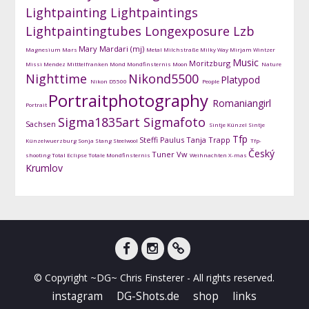
Lightpainting
Lightpaintings
Lightpaintingtubes
Longexposure
Lzb
Mary Mardari (mj)
Magnesium
Mars
Metal
Milchstraße
Milky Way
Mirjam Wintzer
Music
Moritzburg
Missi Mendez
Mitttelfranken
Mond
Mondfinsternis
Moon
Nature
Nighttime
Nikond5500
Platypod
Nikon D5500
People
Portraitphotography
Romaniangirl
Portrait
Sigma1835art
Sigmafoto
Sachsen
Sintje Künzel
Sintje
Tfp
Steffi Paulus
Tanja Trapp
Künzelwuerzburg
Sonja Stang
Steelwool
Tfp-
Český
Tuner
Vw
shooting
Total Eclipse
Totale Mondfinsternis
Weihnachten
X-mas
Krumlov
facebook
instagram
DG-
© Copyright ~DG~ Chris Finsterer - All rights reserved.
Shots
instagram
DG-Shots.de
shop
links