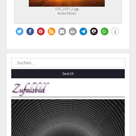
DSC_2337_2.jpg
Aniko Fohrer
Search
for:
Zufallsbild