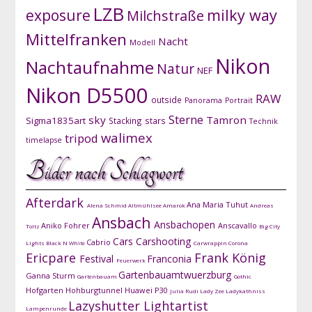
LZB
exposure
milky way
Milchstraße
Mittelfranken
Nacht
Modell
Nikon
Nachtaufnahme
Natur
NEF
Nikon D5500
RAW
outside
Panorama
Portrait
Sterne
sky
Tamron
Sigma1835art
Stacking
stars
Technik
walimex
tripod
timelapse
Bilder nach Schlagwort
Afterdark
Ana Maria Tuhut
Alena Schmid
Altmühlsee
Amarok
Andreas
Ansbach
Ansbachopen
Aniko Fohrer
Anscavallo
Toltz
Big City
Cars
Carshooting
Cabrio
Lights
Black N White
Carwrappin
Corona
Ericpare
Frank König
Festival
Franconia
Feuerwerk
Gartenbauamtwuerzburg
Ganna Sturm
Gartenbauam
Gothic
Hofgarten
Hohburgtunnel
Huawei P30
Julia Rudi
Lady Zee
Ladykathniss
Lazyshutter
Lightartist
Lampenrunde