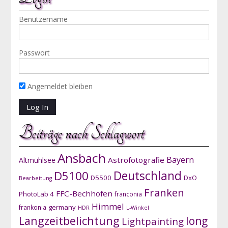
Benutzername
Passwort
Angemeldet bleiben
Beiträge nach Schlagwort
Ansbach
Bayern
Astrofotografie
Altmühlsee
D5100
Deutschland
D5500
DxO
Bearbeitung
Franken
FFC-Bechhofen
PhotoLab 4
franconia
Himmel
germany
frankonia
HDR
L-Winkel
Langzeitbelichtung
long
Lightpainting