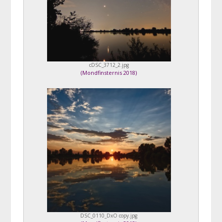
cDSC_3712_2.jpg
(
Mondfinsternis 2018
)
DSC_0110_DxO copy.jpg