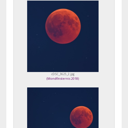
cDSC_3625_2.jpg
(
Mondfinsternis 2018
)