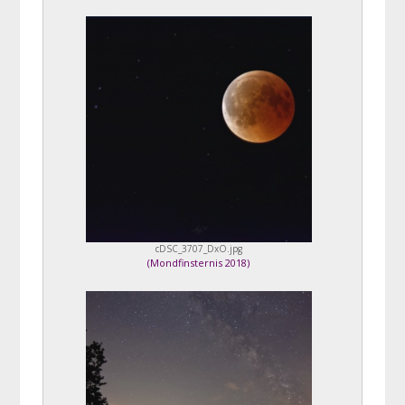
cDSC_3707_DxO.jpg
(
Mondfinsternis 2018
)