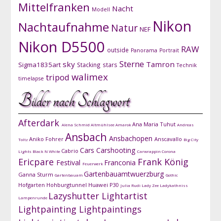
Mittelfranken
Nacht
Modell
Nikon
Nachtaufnahme
Natur
NEF
Nikon D5500
RAW
outside
Panorama
Portrait
Sterne
sky
Tamron
Sigma1835art
Stacking
stars
Technik
walimex
tripod
timelapse
Bilder nach Schlagwort
Afterdark
Ana Maria Tuhut
Alena Schmid
Altmühlsee
Amarok
Andreas
Ansbach
Ansbachopen
Aniko Fohrer
Anscavallo
Toltz
Big City
Cars
Carshooting
Cabrio
Lights
Black N White
Carwrappin
Corona
Ericpare
Frank König
Festival
Franconia
Feuerwerk
Gartenbauamtwuerzburg
Ganna Sturm
Gartenbauam
Gothic
Hofgarten
Hohburgtunnel
Huawei P30
Julia Rudi
Lady Zee
Ladykathniss
Lazyshutter
Lightartist
Lampenrunde
Lightpainting
Lightpaintings