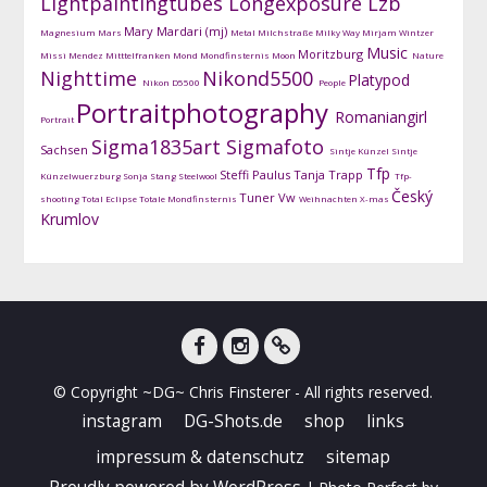
Lightpaintingtubes
Longexposure
Lzb
Mary Mardari (mj)
Magnesium
Mars
Metal
Milchstraße
Milky Way
Mirjam Wintzer
Music
Moritzburg
Missi Mendez
Mitttelfranken
Mond
Mondfinsternis
Moon
Nature
Nighttime
Nikond5500
Platypod
Nikon D5500
People
Portraitphotography
Romaniangirl
Portrait
Sigma1835art
Sigmafoto
Sachsen
Sintje Künzel
Sintje
Tfp
Steffi Paulus
Tanja Trapp
Künzelwuerzburg
Sonja Stang
Steelwool
Tfp-
Český
Tuner
Vw
shooting
Total Eclipse
Totale Mondfinsternis
Weihnachten
X-mas
Krumlov
facebook
instagram
DG-
© Copyright ~DG~ Chris Finsterer - All rights reserved.
Shots
instagram
DG-Shots.de
shop
links
impressum & datenschutz
sitemap