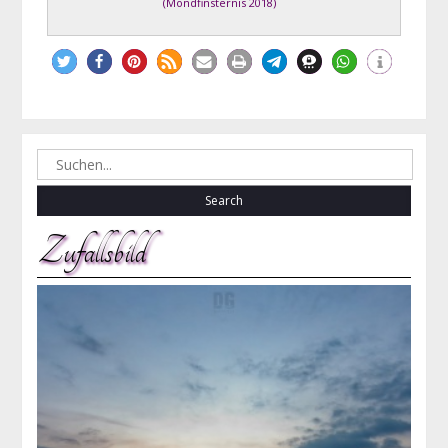
(
Mondfinsternis 2018
)
Search
for:
Zufallsbild