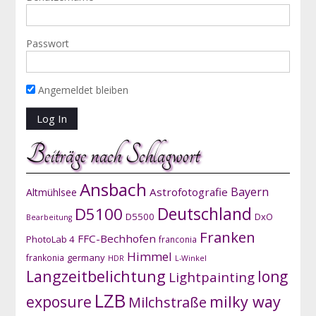
Passwort
Angemeldet bleiben
Beiträge nach Schlagwort
Ansbach
Bayern
Astrofotografie
Altmühlsee
D5100
Deutschland
D5500
DxO
Bearbeitung
Franken
FFC-Bechhofen
PhotoLab 4
franconia
Himmel
germany
frankonia
HDR
L-Winkel
Langzeitbelichtung
long
Lightpainting
LZB
exposure
milky way
Milchstraße