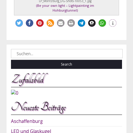
LP_Moritzburg_DG-Shots-10053_1.jpg
(
Be your own light – Lightpainting im
Hohburgtunnel
)
Search
for:
Zufallsbild
Neueste Beiträge
Aschaffenburg
LED und Glaskugel