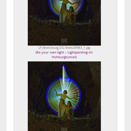
LP_Moritzburg_DG-Shots-09983_1.jpg
(
Be your own light – Lightpainting im
Hohburgtunnel
)