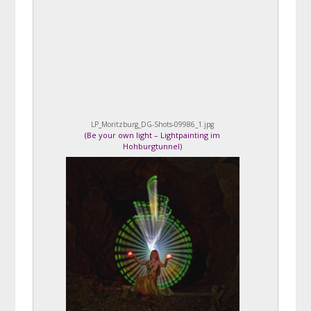
LP_Moritzburg_DG-Shots-09986_1.jpg
(
Be your own light – Lightpainting im
Hohburgtunnel
)