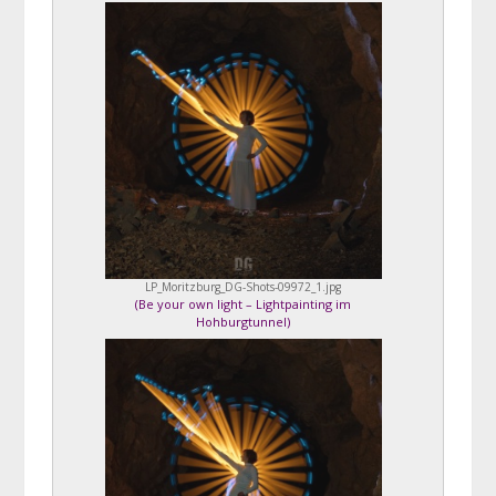
LP_Moritzburg_DG-Shots-09972_1.jpg
(
Be your own light – Lightpainting im
Hohburgtunnel
)