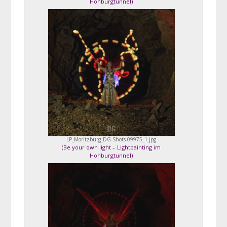
Hohburgtunnel
)
LP_Moritzburg_DG-Shots-09975_1.jpg
(
Be your own light – Lightpainting im
Hohburgtunnel
)