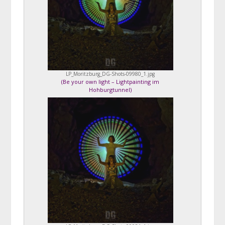
LP_Moritzburg_DG-Shots-09980_1.jpg
(
Be your own light – Lightpainting im
Hohburgtunnel
)