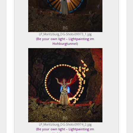
LP_Moritzburg_DG-Shots-09973_1.jpg
(
Be your own light – Lightpainting im
Hohburgtunnel
)
LP_Moritzburg_DG-Shots-09974_2.jpg
(
Be your own light – Lightpainting im