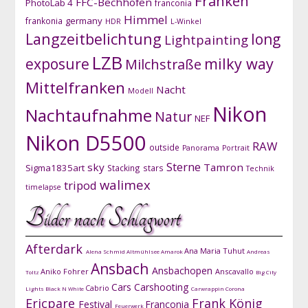
Franken
FFC-Bechhofen
PhotoLab 4
franconia
Himmel
germany
frankonia
HDR
L-Winkel
Langzeitbelichtung
long
Lightpainting
LZB
exposure
milky way
Milchstraße
Mittelfranken
Nacht
Modell
Nikon
Nachtaufnahme
Natur
NEF
Nikon D5500
RAW
outside
Panorama
Portrait
Sterne
sky
Tamron
Sigma1835art
Stacking
stars
Technik
walimex
tripod
timelapse
Bilder nach Schlagwort
Afterdark
Ana Maria Tuhut
Alena Schmid
Altmühlsee
Amarok
Andreas
Ansbach
Ansbachopen
Aniko Fohrer
Anscavallo
Toltz
Big City
Cars
Carshooting
Cabrio
Lights
Black N White
Carwrappin
Corona
Ericpare
Frank König
Festival
Franconia
Feuerwerk