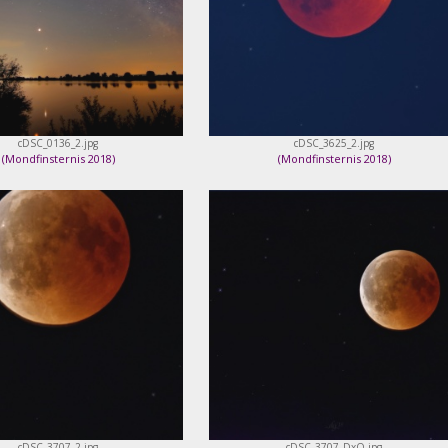
cDSC_0136_2.jpg
cDSC_3625_2.jpg
(
Mondfinsternis 2018
)
(
Mondfinsternis 2018
)
cDSC_3707_2.jpg
cDSC_3707_DxO.jpg