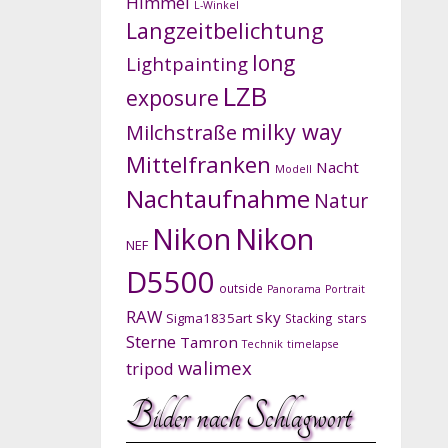
Himmel
L-Winkel
Langzeitbelichtung
long
Lightpainting
LZB
exposure
milky way
Milchstraße
Mittelfranken
Nacht
Modell
Nachtaufnahme
Natur
Nikon
Nikon
NEF
D5500
outside
Panorama
Portrait
RAW
sky
Sigma1835art
Stacking
stars
Sterne
Tamron
Technik
timelapse
walimex
tripod
Bilder nach Schlagwort