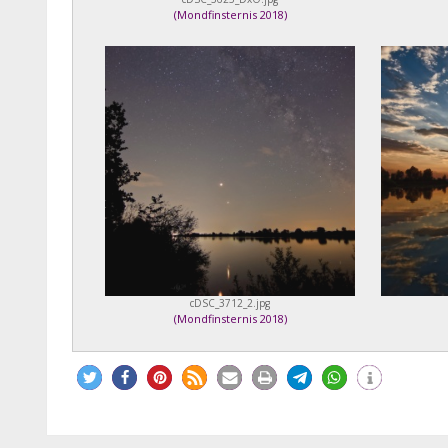
(
Mondfinsternis 2018
)
cDSC_3712_2.jpg
(
Mondfinsternis 2018
)