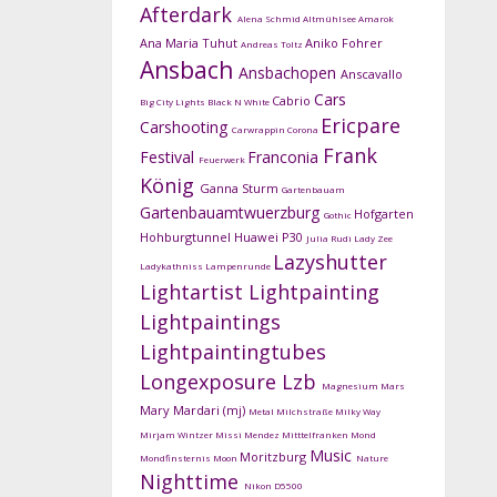
Afterdark
Alena Schmid
Altmühlsee
Amarok
Ana Maria Tuhut
Aniko Fohrer
Andreas Toltz
Ansbach
Ansbachopen
Anscavallo
Cars
Cabrio
Big City Lights
Black N White
Ericpare
Carshooting
Carwrappin
Corona
Frank
Festival
Franconia
Feuerwerk
König
Ganna Sturm
Gartenbauam
Gartenbauamtwuerzburg
Hofgarten
Gothic
Hohburgtunnel
Huawei P30
Julia Rudi
Lady Zee
Lazyshutter
Ladykathniss
Lampenrunde
Lightartist
Lightpainting
Lightpaintings
Lightpaintingtubes
Longexposure
Lzb
Magnesium
Mars
Mary Mardari (mj)
Metal
Milchstraße
Milky Way
Mirjam Wintzer
Missi Mendez
Mitttelfranken
Mond
Music
Moritzburg
Mondfinsternis
Moon
Nature
Nighttime
Nikon D5500