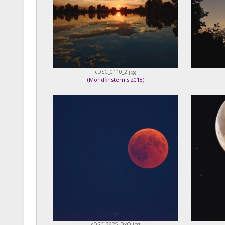
cDSC_0110_2.jpg
(
Mondfinsternis 2018
)
cDSC_3625_DxO.jpg