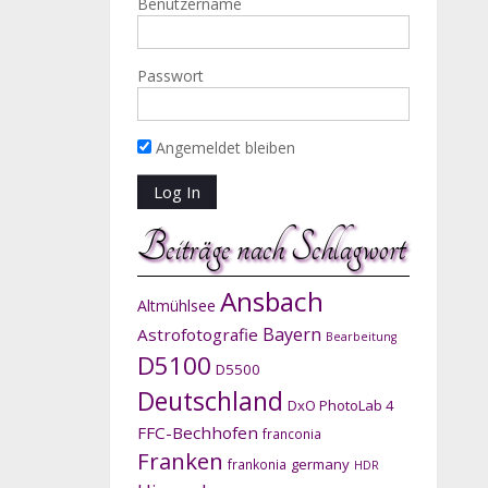
Benutzername
Passwort
Angemeldet bleiben
Beiträge nach Schlagwort
Ansbach
Altmühlsee
Bayern
Astrofotografie
Bearbeitung
D5100
D5500
Deutschland
DxO PhotoLab 4
FFC-Bechhofen
franconia
Franken
germany
frankonia
HDR