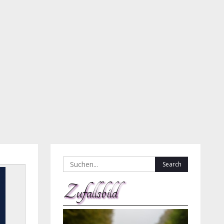
Search
for:
Zufallsbild