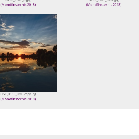
(
Mondfinsternis 2018
)
(
Mondfinsternis 2018
)
DSC_0110_DxO copy.jpg
(
Mondfinsternis 2018
)