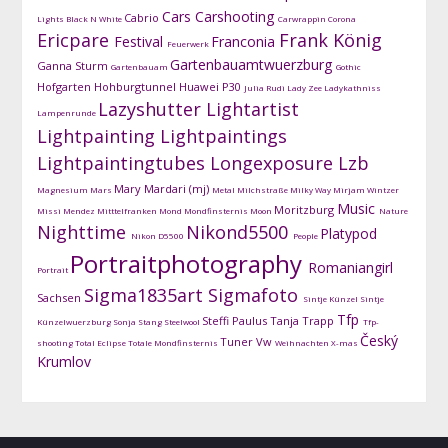
Cars
Carshooting
Cabrio
Lights
Black N White
Carwrappin
Corona
Ericpare
Frank König
Festival
Franconia
Feuerwerk
Gartenbauamtwuerzburg
Ganna Sturm
Gartenbauam
Gothic
Hofgarten
Hohburgtunnel
Huawei P30
Julia Rudi
Lady Zee
Ladykathniss
Lazyshutter
Lightartist
Lampenrunde
Lightpainting
Lightpaintings
Lightpaintingtubes
Longexposure
Lzb
Mary Mardari (mj)
Magnesium
Mars
Metal
Milchstraße
Milky Way
Mirjam Wintzer
Music
Moritzburg
Missi Mendez
Mitttelfranken
Mond
Mondfinsternis
Moon
Nature
Nighttime
Nikond5500
Platypod
Nikon D5500
People
Portraitphotography
Romaniangirl
Portrait
Sigma1835art
Sigmafoto
Sachsen
Sintje Künzel
Sintje
Tfp
Steffi Paulus
Tanja Trapp
Künzelwuerzburg
Sonja Stang
Steelwool
Tfp-
Český
Tuner
Vw
shooting
Total Eclipse
Totale Mondfinsternis
Weihnachten
X-mas
Krumlov