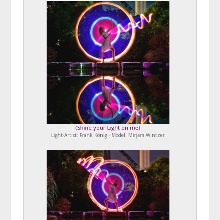
(
Shine your Light on me
)
Light-Artist: Frank König - Model: Mirjam Wintzer