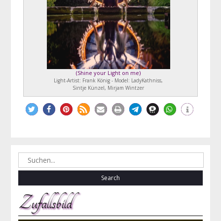
(
Shine your Light on me
)
Light-Artist: Frank König - Model: LadyKathniss,
Sintje Künzel, Mirjam Wintzer
Search
for:
Zufallsbild