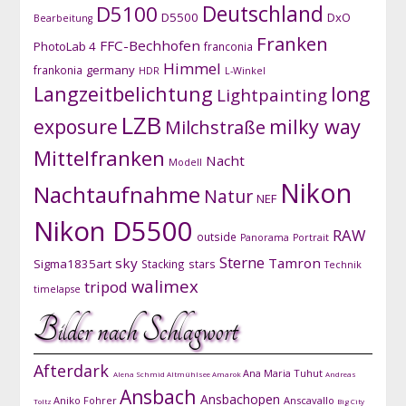
D5100
Deutschland
D5500
DxO
Bearbeitung
Franken
FFC-Bechhofen
PhotoLab 4
franconia
Himmel
germany
frankonia
HDR
L-Winkel
Langzeitbelichtung
long
Lightpainting
LZB
exposure
milky way
Milchstraße
Mittelfranken
Nacht
Modell
Nikon
Nachtaufnahme
Natur
NEF
Nikon D5500
RAW
outside
Panorama
Portrait
Sterne
sky
Tamron
Sigma1835art
Stacking
stars
Technik
walimex
tripod
timelapse
Bilder nach Schlagwort
Afterdark
Ana Maria Tuhut
Alena Schmid
Altmühlsee
Amarok
Andreas
Ansbach
Ansbachopen
Aniko Fohrer
Anscavallo
Toltz
Big City