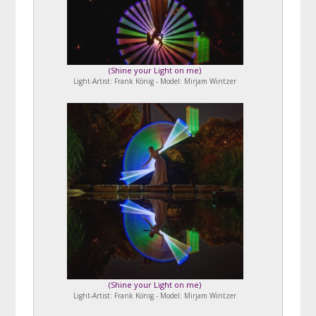
(
Shine your Light on me
)
Light-Artist: Frank König - Model: Mirjam Wintzer
(
Shine your Light on me
)
Light-Artist: Frank König - Model: Mirjam Wintzer