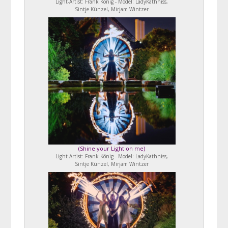
Light-Artist: Frank König - Model: LadyKathniss,
Sintje Künzel, Mirjam Wintzer
(
Shine your Light on me
)
Light-Artist: Frank König - Model: LadyKathniss,
Sintje Künzel, Mirjam Wintzer