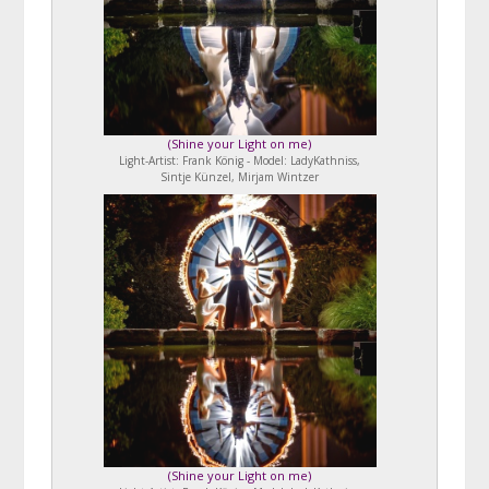
(
Shine your Light on me
)
Light-Artist: Frank König - Model: LadyKathniss,
Sintje Künzel, Mirjam Wintzer
(
Shine your Light on me
)