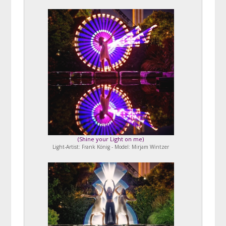
(
Shine your Light on me
)
Light-Artist: Frank König - Model: Mirjam Wintzer