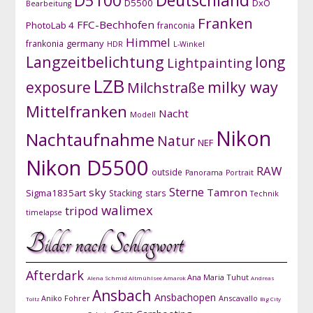
D5100
Deutschland
D5500
DxO
Bearbeitung
Franken
FFC-Bechhofen
PhotoLab 4
franconia
Himmel
germany
frankonia
HDR
L-Winkel
Langzeitbelichtung
long
Lightpainting
LZB
exposure
milky way
Milchstraße
Mittelfranken
Nacht
Modell
Nikon
Nachtaufnahme
Natur
NEF
Nikon D5500
RAW
outside
Panorama
Portrait
Sterne
sky
Tamron
Sigma1835art
Stacking
stars
Technik
walimex
tripod
timelapse
Bilder nach Schlagwort
Afterdark
Ana Maria Tuhut
Alena Schmid
Altmühlsee
Amarok
Andreas
Ansbach
Ansbachopen
Aniko Fohrer
Anscavallo
Toltz
Big City