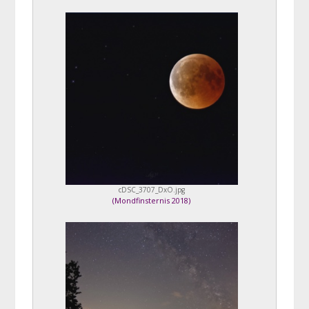
cDSC_3707_DxO.jpg
(
Mondfinsternis 2018
)