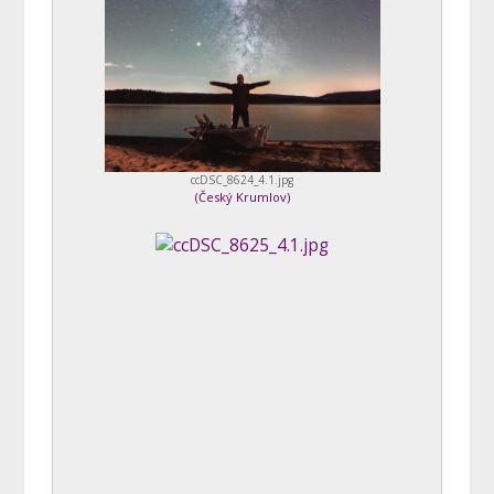
ccDSC_8624_4.1.jpg
(
Český Krumlov
)