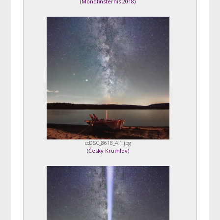
(
Mondfinsternis 2018
)
ccDSC_8618_4.1.jpg
(
Český Krumlov
)