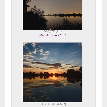
cDSC_3712_2.jpg
(
Mondfinsternis 2018
)
DSC_0110_DxO copy.jpg