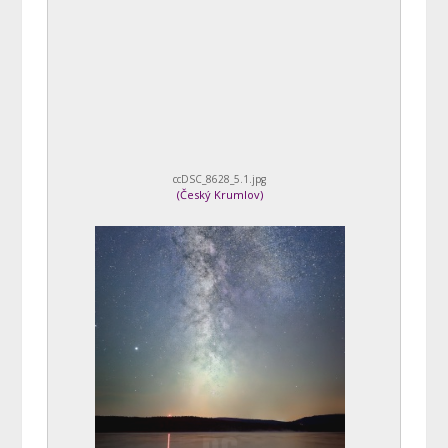
ccDSC_8628_5.1.jpg
(
Český Krumlov
)