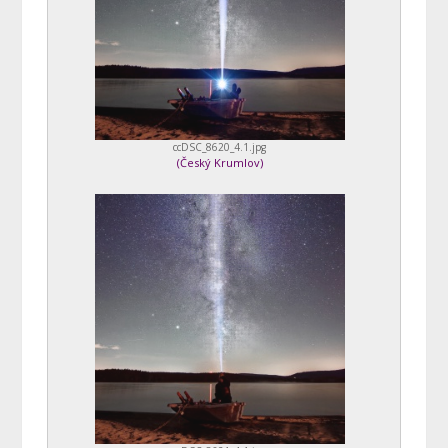
ccDSC_8620_4.1.jpg
(
Český Krumlov
)