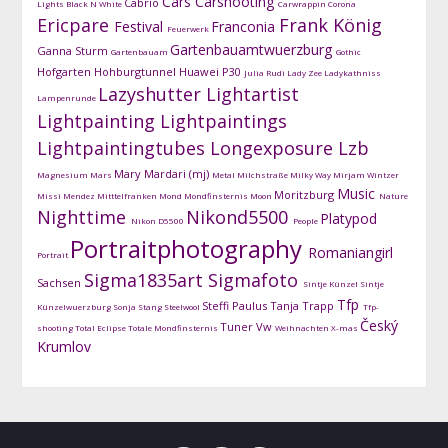
Cars
Carshooting
Cabrio
Lights
Black N White
Carwrappin
Corona
Ericpare
Frank König
Festival
Franconia
Feuerwerk
Gartenbauamtwuerzburg
Ganna Sturm
Gartenbauam
Gothic
Hofgarten
Hohburgtunnel
Huawei P30
Julia Rudi
Lady Zee
Ladykathniss
Lazyshutter
Lightartist
Lampenrunde
Lightpainting
Lightpaintings
Lightpaintingtubes
Longexposure
Lzb
Mary Mardari (mj)
Magnesium
Mars
Metal
Milchstraße
Milky Way
Mirjam Wintzer
Music
Moritzburg
Missi Mendez
Mitttelfranken
Mond
Mondfinsternis
Moon
Nature
Nighttime
Nikond5500
Platypod
Nikon D5500
People
Portraitphotography
Romaniangirl
Portrait
Sigma1835art
Sigmafoto
Sachsen
Sintje Künzel
Sintje
Tfp
Steffi Paulus
Tanja Trapp
Künzelwuerzburg
Sonja Stang
Steelwool
Tfp-
Český
Tuner
Vw
shooting
Total Eclipse
Totale Mondfinsternis
Weihnachten
X-mas
Krumlov