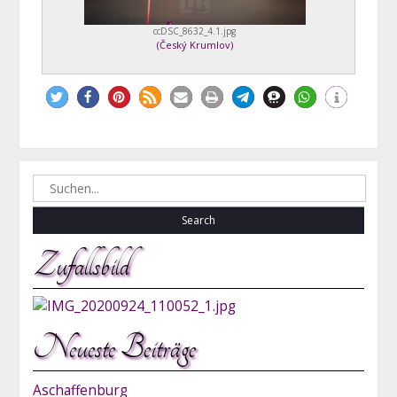
ccDSC_8632_4.1.jpg
(
Český Krumlov
)
Search
for:
Zufallsbild
Neueste Beiträge
Aschaffenburg