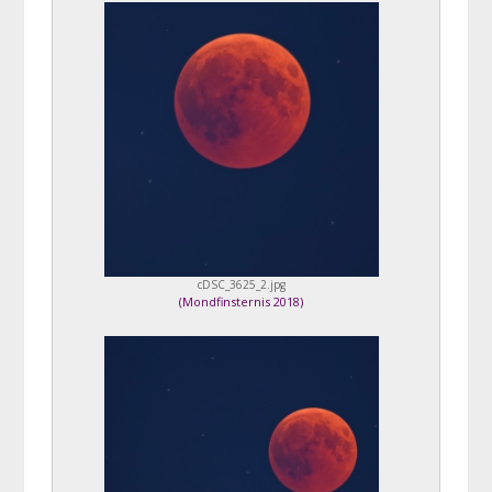
cDSC_3625_2.jpg
(
Mondfinsternis 2018
)